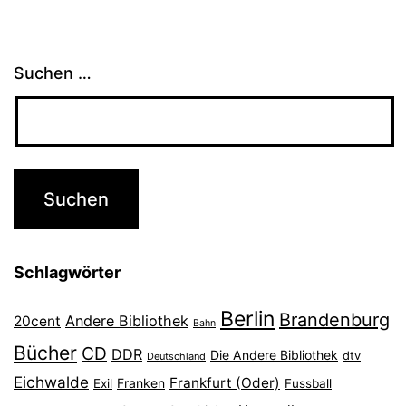
Suchen …
Schlagwörter
Berlin
Brandenburg
Andere Bibliothek
20cent
Bahn
Bücher
CD
DDR
Die Andere Bibliothek
dtv
Deutschland
Eichwalde
Frankfurt (Oder)
Franken
Exil
Fussball