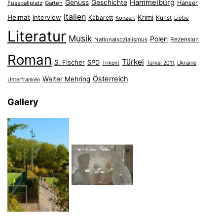
Hammelburg
Genuss
Geschichte
Hanser
Fussballplatz
Garten
Italien
Heimat
Interview
Krimi
Kabarett
Konzert
Kunst
Liebe
Literatur
Musik
Polen
Nationalsozialismus
Rezension
Roman
Türkei
S. Fischer
SPD
Ukraine
Trikont
Türkei 2011
Österreich
Walter Mehring
Unterfranken
Gallery