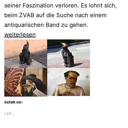
seiner Faszination verloren. Es lohnt sich,
beim ZVAB auf die Suche nach einem
antiquarischen Band zu gehen.
Peter
weiterlesen
Robb
erklärt
Sizilien
in
all
seinen
Dimensionen
Gefällt mir:
Lädt…