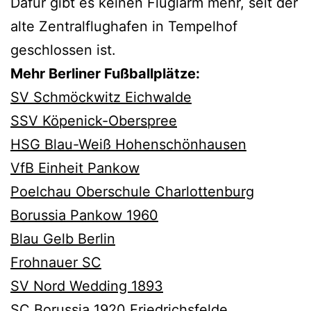
Dafür gibt es keinen Fluglärm mehr, seit der
alte Zentralflughafen in Tempelhof
geschlossen ist.
Mehr Berliner Fußballplätze:
SV Schmöckwitz Eichwalde
SSV Köpenick-Oberspree
HSG Blau-Weiß Hohenschönhausen
VfB Einheit Pankow
Poelchau Oberschule Charlottenburg
Borussia Pankow 1960
Blau Gelb Berlin
Frohnauer SC
SV Nord Wedding 1893
SC Borussia 1920 Friedrichsfelde