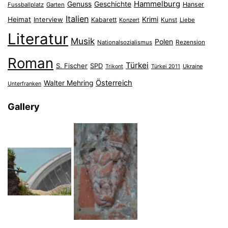
Hammelburg
Genuss
Geschichte
Hanser
Fussballplatz
Garten
Italien
Heimat
Interview
Krimi
Kabarett
Konzert
Kunst
Liebe
Literatur
Musik
Polen
Nationalsozialismus
Rezension
Roman
Türkei
S. Fischer
SPD
Ukraine
Trikont
Türkei 2011
Österreich
Walter Mehring
Unterfranken
Gallery