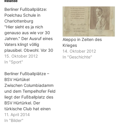
Related
Berliner Fußballplätze:
Poelchau Schule in
Charlottenburg
"Hier sieht es ja nich
genauso aus wie vor 30
Jahren." Der Ausruf eines
Aleppo in Zeiten des
Vaters klingt völlig
Krieges
plausibel. Obwohl. Vor 30
14. Oktober 2012
Jahren waren die Lampen
15. Oktober 2012
In "Geschichte"
bestimmt noch alle in
In "Sport"
Ordnung. Und der
Gesamteindruck der
Berliner Fußballplätze –
Poelchau-Schule war
BSV Hürtükel
sicherlich auch besser.
Zwischen Columbiadamm
Bezeichnend ist das
und dem Tempelhofer Feld
Schild, das den Bau als
liegt der Fußballplatz des
Eliteschule des Sports…
BSV Hürtürkel. Der
türkische Club hat einen
Kunstrasenplatz für
11. April 2014
Training und Spiele.
In "Bilder"
Derzeit ist der Platz nur auf