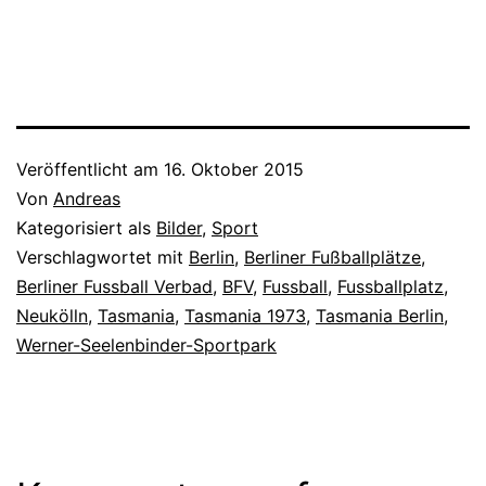
einer Seite mit
Wohnhäusern bebaut.
Wenn es nach den Plänen
des Berliner Senats geht,
dann schließen sich in
Zukunft auch im Süden…
Veröffentlicht am
16. Oktober 2015
Von
Andreas
Kategorisiert als
Bilder
,
Sport
Verschlagwortet mit
Berlin
,
Berliner Fußballplätze
,
Berliner Fussball Verbad
,
BFV
,
Fussball
,
Fussballplatz
,
Neukölln
,
Tasmania
,
Tasmania 1973
,
Tasmania Berlin
,
Werner-Seelenbinder-Sportpark