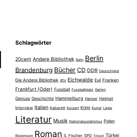
Schlagwörter
Berlin
Andere Bibliothek
20cent
Bahn
Bücher
Brandenburg
CD
DDR
Deutschland
Eichwalde
Die Andere Bibliothek
Franken
dtv
Exil
Frankfurt (Oder)
Fussball
Fussballplatz
Garten
Hammelburg
Genuss
Geschichte
Heimat
Hanser
Italien
Interview
Krimi
Kabarett
Konzert
Kunst
Liebe
Literatur
Musik
Polen
Nationalsozialismus
Roman
Türkei
S. Fischer
SPD
Rezension
Trikont