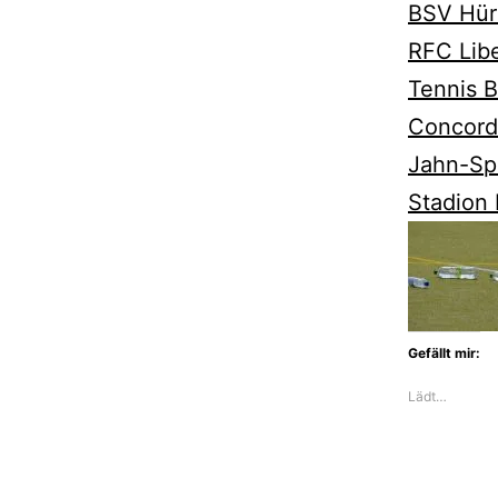
BSV Hür
RFC Lib
Tennis B
Concord
Jahn-Sp
Stadion 
Gefällt mir:
Lädt…