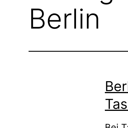
Berlin
Ber
Tas
Bei T