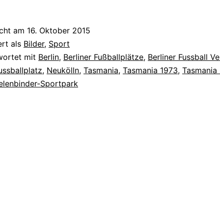
icht am
16. Oktober 2015
ert als
Bilder
,
Sport
wortet mit
Berlin
,
Berliner Fußballplätze
,
Berliner Fussball V
ussballplatz
,
Neukölln
,
Tasmania
,
Tasmania 1973
,
Tasmania 
elenbinder-Sportpark