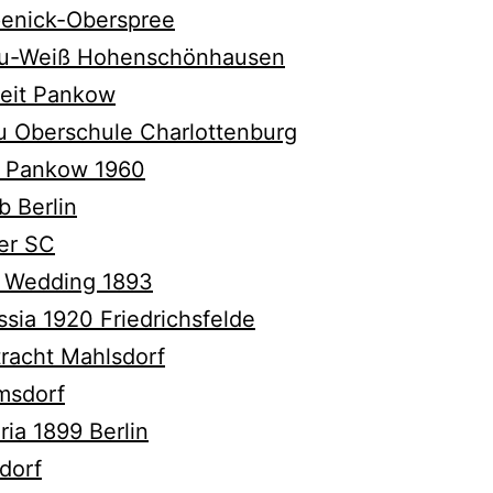
enick-Oberspree
u-Weiß Hohenschönhausen
heit Pankow
u Oberschule Charlottenburg
a Pankow 1960
b Berlin
er SC
 Wedding 1893
sia 1920 Friedrichsfelde
racht Mahlsdorf
msdorf
ria 1899 Berlin
dorf