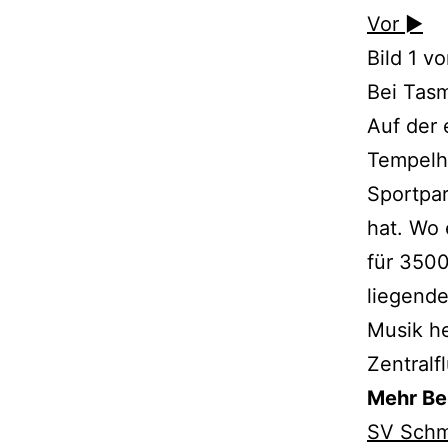
Vor ►
Bild 1 v
Bei Tasm
Auf der 
Tempelho
Sportpar
hat. Wo 
für 3500
liegende
Musik he
Zentralf
Mehr Ber
SV Schm