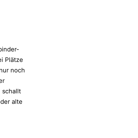
binder-
i Plätze
 nur noch
er
schallt
der alte