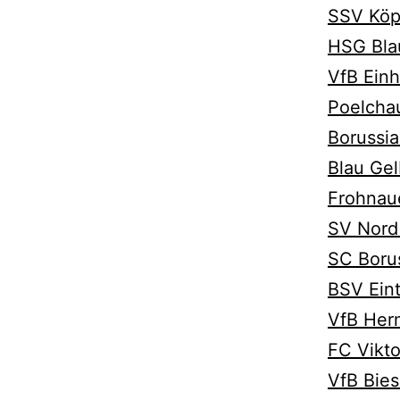
SSV Köp
HSG Bla
VfB Ein
Poelcha
Borussi
Blau Gel
Frohnau
SV Nord
SC Borus
BSV Eint
VfB Her
FC Vikto
VfB Bies