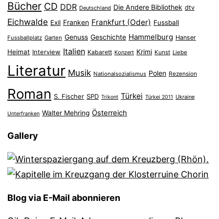
Bücher
CD
DDR
Die Andere Bibliothek
dtv
Deutschland
Eichwalde
Frankfurt (Oder)
Franken
Exil
Fussball
Hammelburg
Genuss
Geschichte
Hanser
Fussballplatz
Garten
Italien
Heimat
Interview
Krimi
Kabarett
Konzert
Kunst
Liebe
Literatur
Musik
Polen
Nationalsozialismus
Rezension
Roman
Türkei
S. Fischer
SPD
Ukraine
Trikont
Türkei 2011
Österreich
Walter Mehring
Unterfranken
Gallery
Blog via E-Mail abonnieren