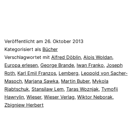
erlesen
Veröffentlicht am
26. Oktober 2013
Kategorisiert als
Bücher
Verschlagwortet mit
Alfred Döblin
,
Alois Woldan
,
Europa erlesen
,
George Brande
,
Iwan Franko
,
Joseph
Roth
,
Karl Emil Franzos
,
Lemberg
,
Leopold von Sacher-
Masoch
,
Marjana Sawka
,
Martin Buber
,
Mykola
Rjabtschuk
,
Stansilaw Lem
,
Taras Woznjak
,
Tymofij
Hawrylin
,
Wieser
,
Wieser Verlag
,
Wiktor Neborak
,
Zbigniew Herbert