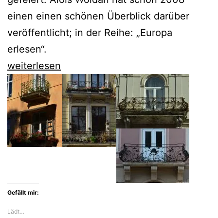
einen einen schönen Überblick darüber
veröffentlicht; in der Reihe: „Europa
erlesen“.
Alois
weiterlesen
Woldan
hilft
uns
dabei,
Lemberg
als
Teil
Gefällt mir:
Europas
Lädt…
zu