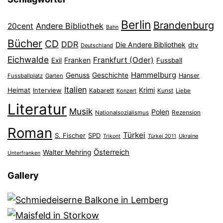
Berlin
Brandenburg
Andere Bibliothek
20cent
Bahn
Bücher
CD
DDR
Die Andere Bibliothek
dtv
Deutschland
Eichwalde
Frankfurt (Oder)
Franken
Exil
Fussball
Hammelburg
Genuss
Geschichte
Hanser
Fussballplatz
Garten
Italien
Heimat
Interview
Krimi
Kabarett
Konzert
Kunst
Liebe
Literatur
Musik
Polen
Nationalsozialismus
Rezension
Roman
Türkei
S. Fischer
SPD
Ukraine
Trikont
Türkei 2011
Österreich
Walter Mehring
Unterfranken
Gallery