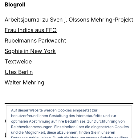
Blogroll
Arbeitsjournal zu Sven j. Olssons Mehring-Projekt
Frau Indica aus FFO
Rubelmanns Parkwacht
Sophie in New York
Textweide
Utes Berlin
Walter Mehring
Auf dieser Website werden Cookies eingesetzt zur
benutzerfreundlichen Gestaltung des Internetauftritts und zur
ANDREAS OPPERMANN
optimalen Abstimmung auf Ihre Bedürfnisse, zur Durchführung von
Reichweitenmessungen. Einzelheiten über die eingesetzten Cookies
und die Möglichkeit, diese abzulehnen, finden Sie in unseren
Datenschutz
Datenschutzhinweisen. Durch die Nutzung unserer Website erklären