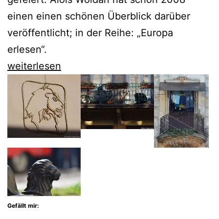
einen einen schönen Überblick darüber
veröffentlicht; in der Reihe: „Europa
erlesen“.
Alois
weiterlesen
Woldan
hilft
uns
dabei,
Lemberg
als
Teil
Europas
Gefällt mir:
zu