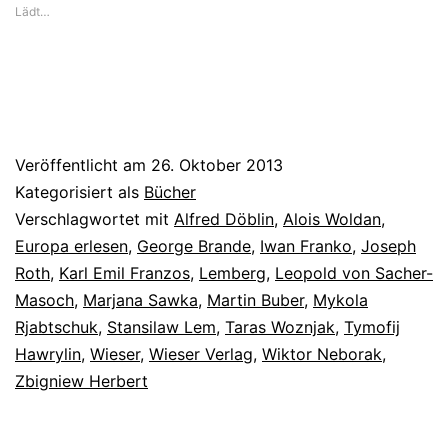
Lädt…
erlesen
Veröffentlicht am
26. Oktober 2013
Kategorisiert als
Bücher
Verschlagwortet mit
Alfred Döblin
,
Alois Woldan
,
Europa erlesen
,
George Brande
,
Iwan Franko
,
Joseph
Roth
,
Karl Emil Franzos
,
Lemberg
,
Leopold von Sacher-
Masoch
,
Marjana Sawka
,
Martin Buber
,
Mykola
Rjabtschuk
,
Stansilaw Lem
,
Taras Woznjak
,
Tymofij
Hawrylin
,
Wieser
,
Wieser Verlag
,
Wiktor Neborak
,
Zbigniew Herbert