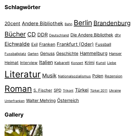
Schlagwörter
Berlin
Brandenburg
Andere Bibliothek
20cent
Bahn
Bücher
CD
DDR
Die Andere Bibliothek
dtv
Deutschland
Eichwalde
Frankfurt (Oder)
Franken
Exil
Fussball
Hammelburg
Genuss
Geschichte
Hanser
Fussballplatz
Garten
Italien
Heimat
Interview
Krimi
Kabarett
Konzert
Kunst
Liebe
Literatur
Musik
Polen
Nationalsozialismus
Rezension
Roman
Türkei
S. Fischer
SPD
Ukraine
Trikont
Türkei 2011
Österreich
Walter Mehring
Unterfranken
Gallery