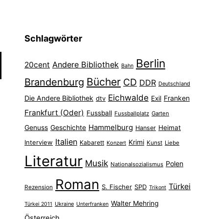
Schlagwörter
Berlin
Andere Bibliothek
20cent
Bahn
Bücher
Brandenburg
CD
DDR
Deutschland
Eichwalde
Die Andere Bibliothek
Franken
dtv
Exil
Frankfurt (Oder)
Fussball
Fussballplatz
Garten
Hammelburg
Genuss
Geschichte
Heimat
Hanser
Italien
Interview
Krimi
Kabarett
Konzert
Kunst
Liebe
Literatur
Musik
Polen
Nationalsozialismus
Roman
Türkei
S. Fischer
SPD
Rezension
Trikont
Walter Mehring
Ukraine
Türkei 2011
Unterfranken
Österreich