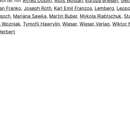
wortet mit
Alfred Döblin
,
Alois Woldan
,
Europa erlesen
,
Geo
an Franko
,
Joseph Roth
,
Karl Emil Franzos
,
Lemberg
,
Leopo
soch
,
Marjana Sawka
,
Martin Buber
,
Mykola Rjabtschuk
,
St
s Woznjak
,
Tymofij Hawrylin
,
Wieser
,
Wieser Verlag
,
Wiktor 
Herbert