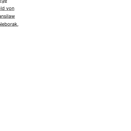
rge
ld von
ansilaw
Neborak
,