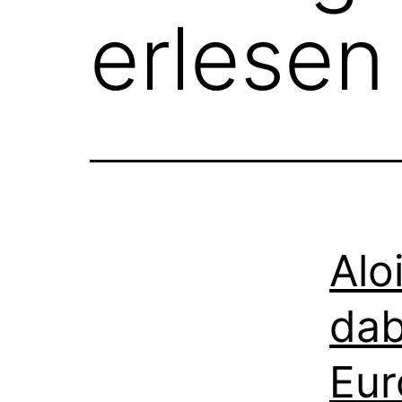
erlesen
Alo
dab
Eur