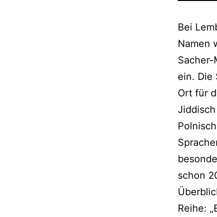
Bei Lemb
Namen w
Sacher-
ein. Die
Ort für 
Jiddisch
Polnisch
Sprache
besonder
schon 2
Überblic
Reihe: „