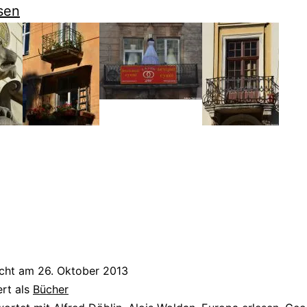
sen
g
icht am
26. Oktober 2013
ert als
Bücher