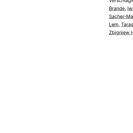
Verschlag
Brande
,
Iw
Sacher-Ma
Lem
,
Tara
Zbigniew 