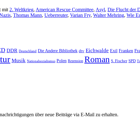
t mit
2. Weltkrieg
,
American Rescue Committee
,
Asyl
,
Die Flucht der 
Nazis
,
Thomas Mann
,
Ueberreuter
,
Varian Fry
,
Walter Mehring
,
Wie Eu
CD
Eichwalde
DDR
Fr
Die Andere Bibliothek
Franken
dtv
Exil
Deutschland
tur
Roman
Musik
Polen
S. Fischer
SPD
Rezension
Nationalsozialismus
Tr
chrichtigungen über neue Beiträge via E-Mail zu erhalten.