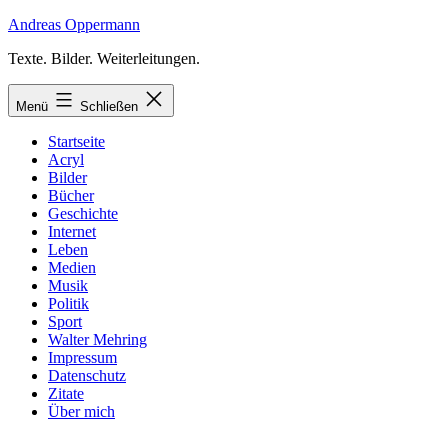
Zum
Andreas Oppermann
Inhalt
Texte. Bilder. Weiterleitungen.
springen
Menü
Schließen
Startseite
Acryl
Bilder
Bücher
Geschichte
Internet
Leben
Medien
Musik
Politik
Sport
Walter Mehring
Impressum
Datenschutz
Zitate
Über mich