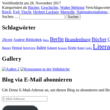
Veröffentlicht am
28. November 2017
Kategorisiert als
Bücher
,
Geschichte
,
Walter Mehring
Verschlagworte
Reich
,
Exil
,
Flucht
,
Herbert Lackner
,
Marseille
,
Nationalsozialismus
,
Suchen …
Schlagwörter
Berlin
Bücher
Brandenburg
20cent
Andere Bibliothek
Bahn
Litera
Italien
Heimat
Interview
Krimi
Hanser
Kabarett
Kunst
Konzert
Liebe
Gallery
Blog via E-Mail abonnieren
Gib Deine E-Mail-Adresse an, um diesen Blog zu abonnieren und Bena
E-
Mail-
Adresse