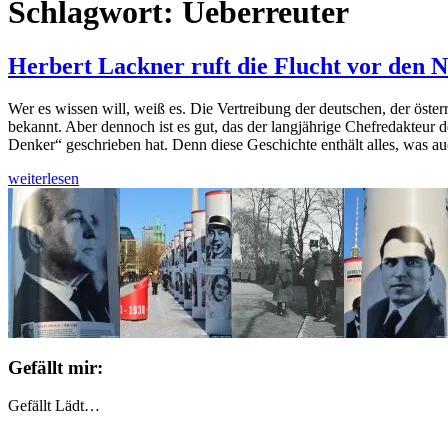
Schlagwort:
Ueberreuter
Herbert Lackner ruft die Flucht vor den N
Wer es wissen will, weiß es. Die Vertreibung der deutschen, der österr
bekannt. Aber dennoch ist es gut, das der langjährige Chefredakteur 
Denker“ geschrieben hat. Denn diese Geschichte enthält alles, was a
Herbert
weiterlesen
Lackner
ruft
die
Flucht
vor
den
Nazis
ins
Gedächtnis
Gefällt mir:
Gefällt
Lädt…