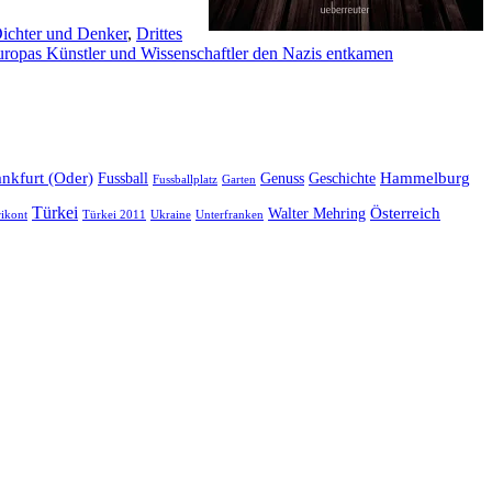
Dichter und Denker
,
Drittes
ropas Künstler und Wissenschaftler den Nazis entkamen
ankfurt (Oder)
Hammelburg
Fussball
Genuss
Geschichte
Fussballplatz
Garten
Türkei
Österreich
Walter Mehring
Ukraine
ikont
Türkei 2011
Unterfranken