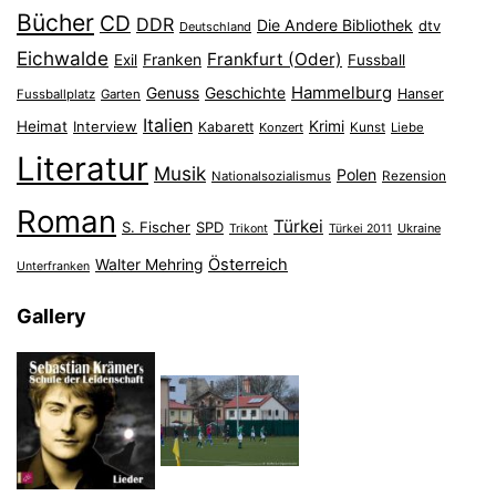
Bücher
CD
DDR
Die Andere Bibliothek
dtv
Deutschland
Eichwalde
Frankfurt (Oder)
Franken
Exil
Fussball
Hammelburg
Genuss
Geschichte
Hanser
Fussballplatz
Garten
Italien
Heimat
Interview
Krimi
Kabarett
Konzert
Kunst
Liebe
Literatur
Musik
Polen
Nationalsozialismus
Rezension
Roman
Türkei
S. Fischer
SPD
Ukraine
Trikont
Türkei 2011
Österreich
Walter Mehring
Unterfranken
Gallery