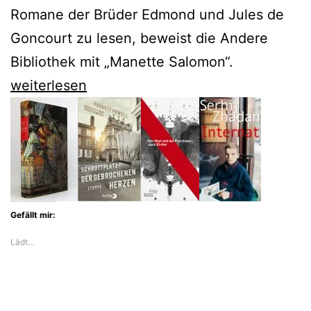
Romane der Brüder Edmond und Jules de
Goncourt zu lesen, beweist die Andere
Bibliothek mit „Manette Salomon“.
Manette
weiterlesen
Salomon
–
ein
Künstlerroman
der
Gefällt mir:
Brüder
Lädt…
Goncourt