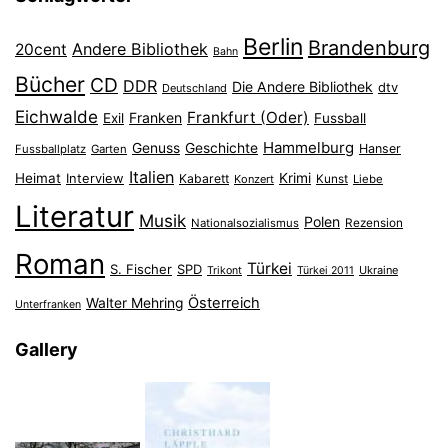
Berlin
Brandenburg
Andere Bibliothek
20cent
Bahn
Bücher
CD
DDR
Die Andere Bibliothek
dtv
Deutschland
Eichwalde
Frankfurt (Oder)
Franken
Exil
Fussball
Hammelburg
Genuss
Geschichte
Hanser
Fussballplatz
Garten
Italien
Heimat
Interview
Krimi
Kabarett
Konzert
Kunst
Liebe
Literatur
Musik
Polen
Nationalsozialismus
Rezension
Roman
Türkei
S. Fischer
SPD
Ukraine
Trikont
Türkei 2011
Österreich
Walter Mehring
Unterfranken
Gallery