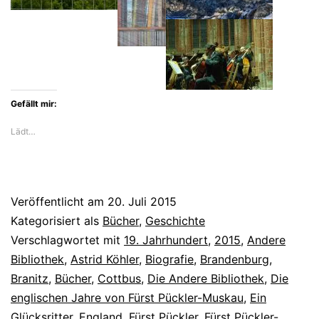
Fürst
Pückler
in
England
Gefällt mir:
Lädt…
Veröffentlicht am
20. Juli 2015
Kategorisiert als
Bücher
,
Geschichte
Verschlagwortet mit
19. Jahrhundert
,
2015
,
Andere
Bibliothek
,
Astrid Köhler
,
Biografie
,
Brandenburg
,
Branitz
,
Bücher
,
Cottbus
,
Die Andere Bibliothek
,
Die
englischen Jahre von Fürst Pückler-Muskau
,
Ein
Glücksritter
,
England
,
Fürst Pückler
,
Fürst Pückler-