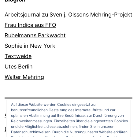
Arbeitsjournal zu Sven j. Olssons Mehring-Projekt
Frau Indica aus FFO
Rubelmanns Parkwacht
Sophie in New York
Textweide
Utes Berlin
Walter Mehring
Auf dieser Website werden Cookies eingesetzt zur
benutzerfreundlichen Gestaltung des Internetauftritts und zur
ANDREAS OPPERMANN
optimalen Abstimmung auf Ihre Bedürfnisse, zur Durchführung von
Reichweitenmessungen. Einzelheiten über die eingesetzten Cookies
und die Möglichkeit, diese abzulehnen, finden Sie in unseren
Datenschutz
Datenschutzhinweisen. Durch die Nutzung unserer Website erklären