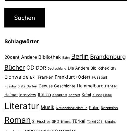
Schlagwörter
Berlin
Brandenburg
Andere Bibliothek
20cent
Bahn
Bücher
CD
DDR
Die Andere Bibliothek
dtv
Deutschland
Eichwalde
Frankfurt (Oder)
Franken
Exil
Fussball
Hammelburg
Genuss
Geschichte
Hanser
Fussballplatz
Garten
Italien
Heimat
Interview
Krimi
Kabarett
Konzert
Kunst
Liebe
Literatur
Musik
Polen
Nationalsozialismus
Rezension
Roman
Türkei
S. Fischer
SPD
Ukraine
Trikont
Türkei 2011