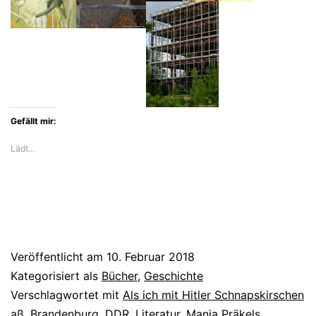
die
Angst
vor
Neonazis
in
Gefällt mir:
Szene
Lädt…
Veröffentlicht am
10. Februar 2018
Kategorisiert als
Bücher
,
Geschichte
Verschlagwortet mit
Als ich mit Hitler Schnapskirschen
aß
,
Brandenburg
,
DDR
,
Literatur
,
Manja Präkels
,