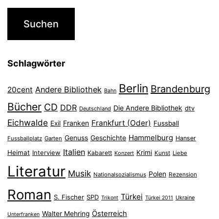
Schlagwörter
Berlin
Brandenburg
Andere Bibliothek
20cent
Bahn
Bücher
CD
DDR
Die Andere Bibliothek
dtv
Deutschland
Eichwalde
Frankfurt (Oder)
Franken
Exil
Fussball
Hammelburg
Genuss
Geschichte
Hanser
Fussballplatz
Garten
Italien
Heimat
Interview
Krimi
Kabarett
Konzert
Kunst
Liebe
Literatur
Musik
Polen
Nationalsozialismus
Rezension
Roman
Türkei
S. Fischer
SPD
Ukraine
Trikont
Türkei 2011
Österreich
Walter Mehring
Unterfranken