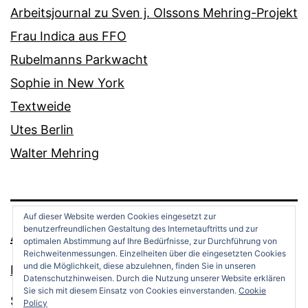
Arbeitsjournal zu Sven j. Olssons Mehring-Projekt
Frau Indica aus FFO
Rubelmanns Parkwacht
Sophie in New York
Textweide
Utes Berlin
Walter Mehring
Auf dieser Website werden Cookies eingesetzt zur
benutzerfreundlichen Gestaltung des Internetauftritts und zur
ANDREAS OPPERMANN
optimalen Abstimmung auf Ihre Bedürfnisse, zur Durchführung von
Reichweitenmessungen. Einzelheiten über die eingesetzten Cookies
und die Möglichkeit, diese abzulehnen, finden Sie in unseren
Datenschutz
Datenschutzhinweisen. Durch die Nutzung unserer Website erklären
Sie sich mit diesem Einsatz von Cookies einverstanden.
Cookie
Stolz präsentiert von
WordPress
.
Policy