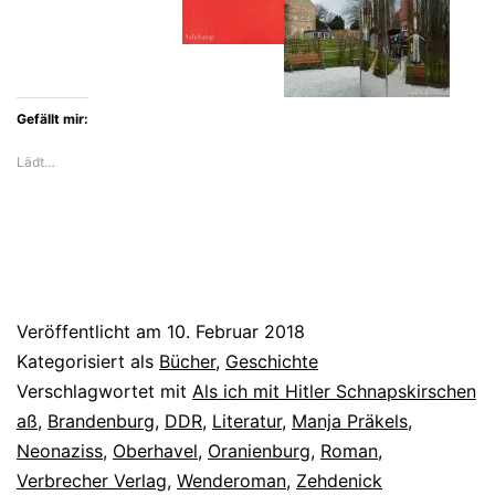
die
Angst
vor
Neonazis
Gefällt mir:
in
Lädt…
Szene
Veröffentlicht am
10. Februar 2018
Kategorisiert als
Bücher
,
Geschichte
Verschlagwortet mit
Als ich mit Hitler Schnapskirschen
aß
,
Brandenburg
,
DDR
,
Literatur
,
Manja Präkels
,
Neonaziss
,
Oberhavel
,
Oranienburg
,
Roman
,
Verbrecher Verlag
,
Wenderoman
,
Zehdenick