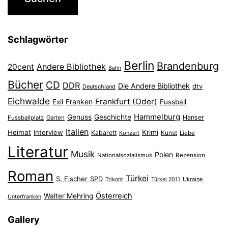
Schlagwörter
Berlin
Brandenburg
Andere Bibliothek
20cent
Bahn
Bücher
CD
DDR
Die Andere Bibliothek
dtv
Deutschland
Eichwalde
Frankfurt (Oder)
Franken
Exil
Fussball
Hammelburg
Genuss
Geschichte
Hanser
Fussballplatz
Garten
Italien
Heimat
Interview
Krimi
Kabarett
Konzert
Kunst
Liebe
Literatur
Musik
Polen
Nationalsozialismus
Rezension
Roman
Türkei
S. Fischer
SPD
Ukraine
Trikont
Türkei 2011
Österreich
Walter Mehring
Unterfranken
Gallery