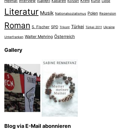
Italien
Heimat
Interview
Krimi
Kabarett
Konzert
Kunst
Liebe
Literatur
Musik
Polen
Nationalsozialismus
Rezension
Roman
Türkei
S. Fischer
SPD
Ukraine
Trikont
Türkei 2011
Österreich
Walter Mehring
Unterfranken
Gallery
Blog via E-Mail abonnieren