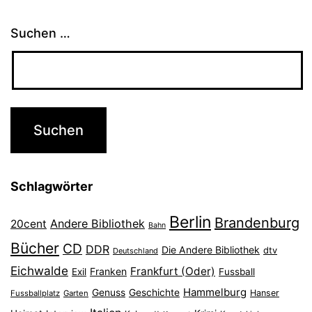
Suchen …
Schlagwörter
Berlin
Brandenburg
Andere Bibliothek
20cent
Bahn
Bücher
CD
DDR
Die Andere Bibliothek
dtv
Deutschland
Eichwalde
Frankfurt (Oder)
Franken
Exil
Fussball
Hammelburg
Genuss
Geschichte
Hanser
Fussballplatz
Garten