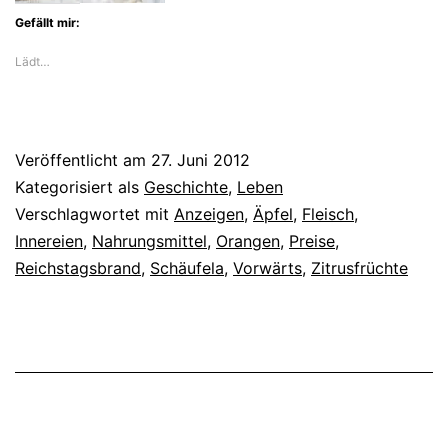
Gefällt mir:
Lädt…
Veröffentlicht am
27. Juni 2012
Kategorisiert als
Geschichte
,
Leben
Verschlagwortet mit
Anzeigen
,
Äpfel
,
Fleisch
,
Innereien
,
Nahrungsmittel
,
Orangen
,
Preise
,
Reichstagsbrand
,
Schäufela
,
Vorwärts
,
Zitrusfrüchte