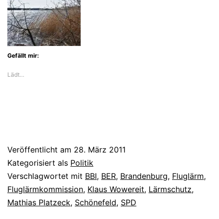
Gefällt mir:
Lädt…
Veröffentlicht am
28. März 2011
Kategorisiert als
Politik
Verschlagwortet mit
BBI
,
BER
,
Brandenburg
,
Fluglärm
,
Fluglärmkommission
,
Klaus Wowereit
,
Lärmschutz
,
Mathias Platzeck
,
Schönefeld
,
SPD