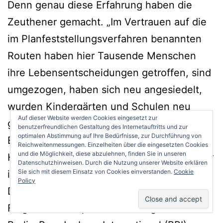
Denn genau diese Erfahrung haben die
Zeuthener gemacht. „Im Vertrauen auf die
im Planfeststellungsverfahren benannten
Routen haben hier Tausende Menschen
ihre Lebensentscheidungen getroffen, sind
umgezogen, haben sich neu angesiedelt,
wurden Kindergärten und Schulen neu
Auf dieser Website werden Cookies eingesetzt zur
gebaut“, sagt der Vorsitzende der
benutzerfreundlichen Gestaltung des Internetauftritts und zur
optimalen Abstimmung auf Ihre Bedürfnisse, zur Durchführung von
Bürgerinitiative „Leben in Zeuthen“, Martin
Reichweitenmessungen. Einzelheiten über die eingesetzten Cookies
und die Möglichkeit, diese abzulehnen, finden Sie in unseren
Henkel, später. Aber seit dem 6. September
Datenschutzhinweisen. Durch die Nutzung unserer Website erklären
Sie sich mit diesem Einsatz von Cookies einverstanden.
Cookie
ist dieses Vertrauen zutiefst erschüttert.
Policy
Die Veröffentlichung des ersten
Flugroutenkozepts für den Flughafen