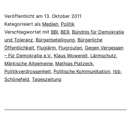
Veröffentlicht am
13. Oktober 2011
Kategorisiert als
Medien
,
Politik
Verschlagwortet mit
BBI
,
BER
,
Bündnis für Demokratie
und Toleranz
,
Bürgerbeteiligung
,
Bürgerliche
Öffentlichkeit
,
Fluglärm
,
Flugrouten
,
Gegen Vergessen
– Für Demokratie e.V.
,
Klaus Wowereit
,
Lärmschutz
,
Märkische Allgemeine
,
Mathias Platzeck
,
Politikverdrossenheit
,
Politische Kommunikation
,
rbb
,
Schönefeld
,
Tageszeitung