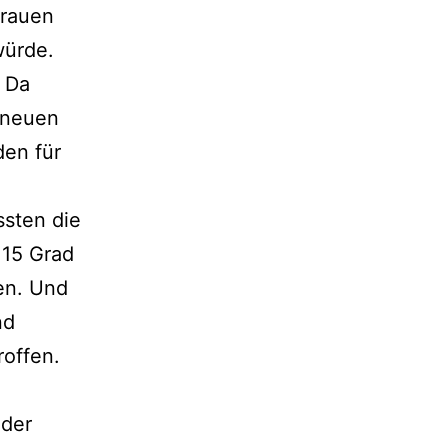
trauen
würde.
. Da
 neuen
den für
ssten die
 15 Grad
en. Und
nd
roffen.
 der