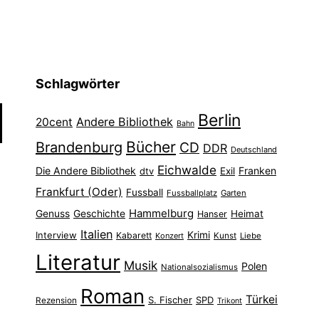
Schlagwörter
Berlin
Andere Bibliothek
20cent
Bahn
Bücher
Brandenburg
CD
DDR
Deutschland
Eichwalde
Die Andere Bibliothek
Franken
dtv
Exil
Frankfurt (Oder)
Fussball
Fussballplatz
Garten
Hammelburg
Genuss
Geschichte
Heimat
Hanser
Italien
Interview
Krimi
Kabarett
Konzert
Kunst
Liebe
Literatur
Musik
Polen
Nationalsozialismus
Roman
Türkei
S. Fischer
SPD
Rezension
Trikont