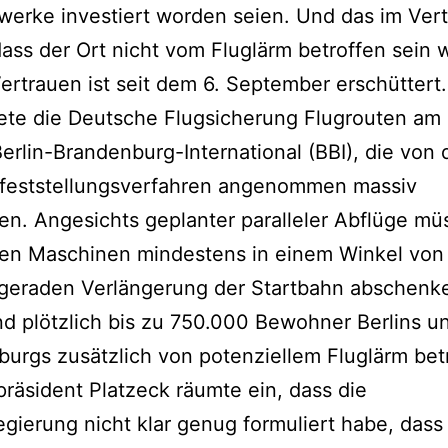
erke investiert worden seien. Und das im Ver
dass der Ort nicht vom Fluglärm betroffen sein 
ertrauen ist seit dem 6. September erschüttert
ete die Deutsche Flugsicherung Flugrouten am
Berlin-Brandenburg-International (BBI), die von 
nfeststellungsverfahren angenommen massiv
n. Angesichts geplanter paralleler Abflüge mü
den Maschinen mindestens in einem Winkel von
 geraden Verlängerung der Startbahn abschenk
nd plötzlich bis zu 750.000 Bewohner Berlins u
urgs zusätzlich von potenziellem Fluglärm bet
präsident Platzeck räumte ein, dass die
gierung nicht klar genug formuliert habe, dass