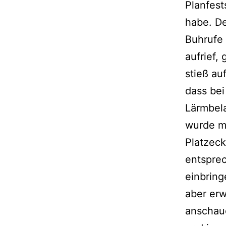
Planfest
habe. De
Buhrufe 
aufrief,
stieß au
dass bei
Lärmbela
wurde m
Platzeck
entsprec
einbrin
aber erw
anschau