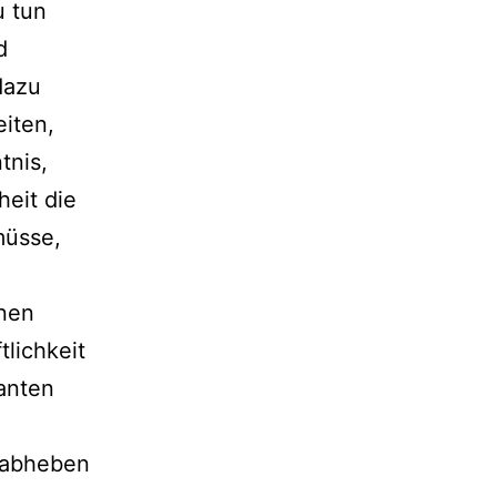
u tun
d
dazu
eiten,
tnis,
heit die
müsse,
inen
lichkeit
anten
 abheben