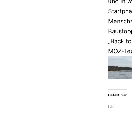
und in w
Startph
Mensche
Baustopp
„Back to
MOZ-Te
Gefällt mir:
Lädt…