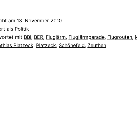
icht am
13. November 2010
ert als
Politik
wortet mit
BBI
,
BER
,
Fluglärm
,
Fluglärmparade
,
Flugrouten
,
thias Platzeck
,
Platzeck
,
Schönefeld
,
Zeuthen