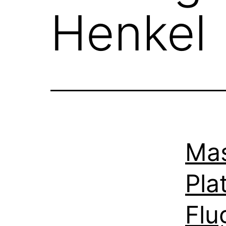
Henkel
Mas
Pla
Flu