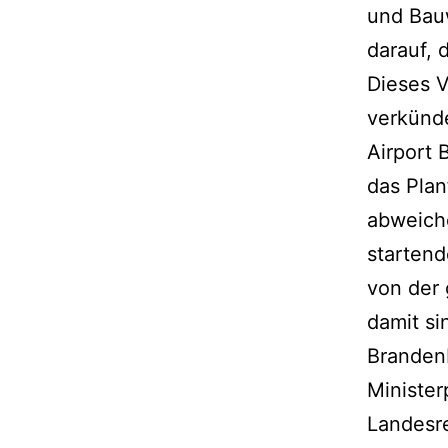
und Bauw
darauf, 
Dieses V
verkünd
Airport 
das Pla
abweiche
starten
von der
damit si
Brandenb
Minister
Landesre