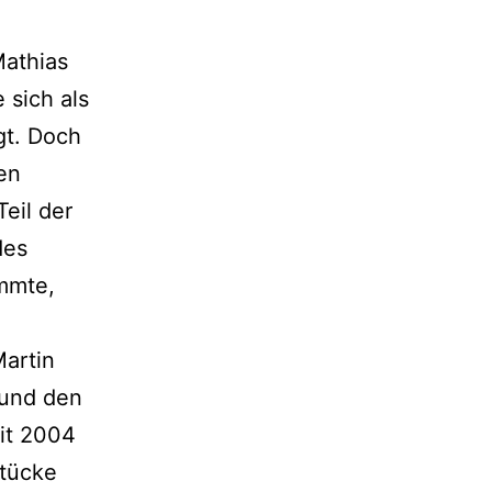
Mathias
 sich als
gt. Doch
en
eil der
des
immte,
Martin
 und den
it 2004
stücke