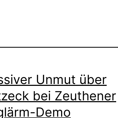
siver Unmut über
tzeck bei Zeuthener
glärm-Demo