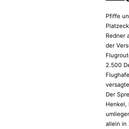
Pfiffe u
Platzeck
Redner a
der Ver
Flugrout
2.500 De
Flughafe
versagt
Der Spre
Henkel,
umliege
allein i