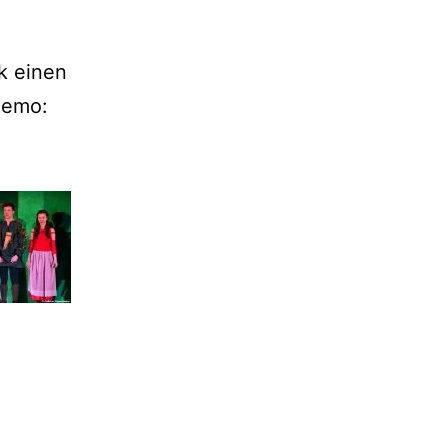
k einen
Demo: