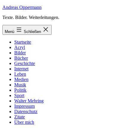
Zum
Andreas Oppermann
Inhalt
Texte. Bilder. Weiterleitungen.
springen
Menü
Schließen
Startseite
Acryl
Bilder
Bücher
Geschichte
Internet
Leben
Medien
Musik
Politik
Sport
Walter Mehring
Impressum
Datenschutz
Zitate
Über mich