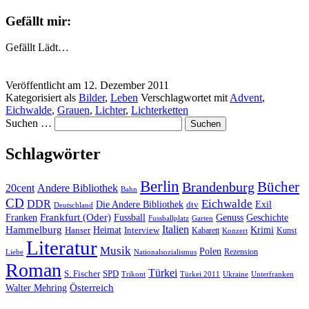
Gefällt mir:
Gefällt
Lädt…
Veröffentlicht am
12. Dezember 2011
Kategorisiert als
Bilder
,
Leben
Verschlagwortet mit
Advent
,
Eichwalde
,
Grauen
,
Lichter
,
Lichterketten
Suchen …
Schlagwörter
Berlin
Bücher
Brandenburg
20cent
Andere Bibliothek
Bahn
CD
Eichwalde
DDR
Die Andere Bibliothek
dtv
Exil
Deutschland
Frankfurt (Oder)
Franken
Fussball
Genuss
Geschichte
Fussballplatz
Garten
Italien
Hammelburg
Heimat
Interview
Krimi
Hanser
Kabarett
Kunst
Konzert
Literatur
Musik
Polen
Rezension
Liebe
Nationalsozialismus
Roman
Türkei
S. Fischer
SPD
Ukraine
Trikont
Türkei 2011
Unterfranken
Österreich
Walter Mehring