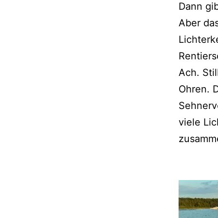
Dann gib
Aber das
Lichterk
Rentiers
Ach. Sti
Ohren. D
Sehnerve
viele Li
zusamme