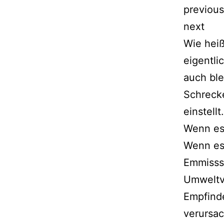
previous
next
Wie heiß
eigentl
auch ble
Schrecke
einstell
Wenn es 
Wenn es 
Emmisssi
Umweltve
Empfind
verursac