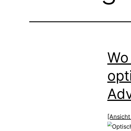
Wo 
opt
Adv
[Ansicht 