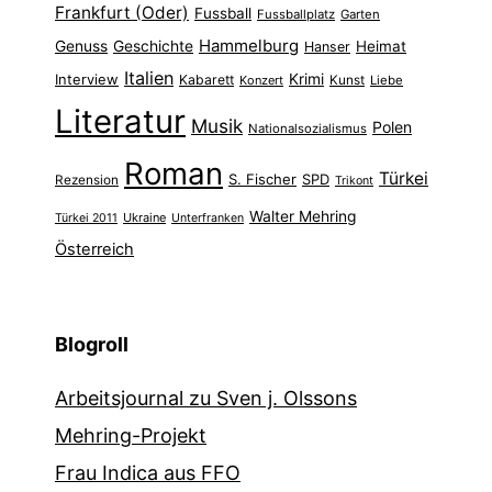
Frankfurt (Oder)
Fussball
Fussballplatz
Garten
Hammelburg
Genuss
Geschichte
Heimat
Hanser
Italien
Interview
Krimi
Kabarett
Konzert
Kunst
Liebe
Literatur
Musik
Polen
Nationalsozialismus
Roman
Türkei
S. Fischer
SPD
Rezension
Trikont
Walter Mehring
Ukraine
Türkei 2011
Unterfranken
Österreich
Blogroll
Arbeitsjournal zu Sven j. Olssons
Mehring-Projekt
Frau Indica aus FFO