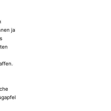
n
nen ja
s
nten
affen.
sche
ugapfel