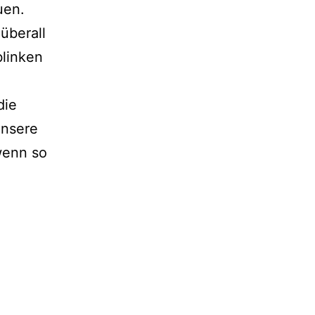
uen.
überall
blinken
die
unsere
wenn so