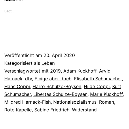
Kapelle
Lädt…
sehr
nah
Veröffentlicht am
20. April 2020
Kategorisiert als
Leben
Verschlagwortet mit
2019
,
Adam Kuckhoff
,
Arvid
Harnack
,
dtv
,
Einige aber doch
,
Elisabeth Schumacher
,
Hans Coppi
,
Harro Schulze-Boysen
,
Hilde Coppi
,
Kurt
Schumacher
,
Libertas Schulze-Boysen
,
Marie Kuckhoff
,
Mildred Harnack-Fish
,
Nationalsozialismus
,
Roman
,
Rote Kapelle
,
Sabine Friedrich
,
Widerstand