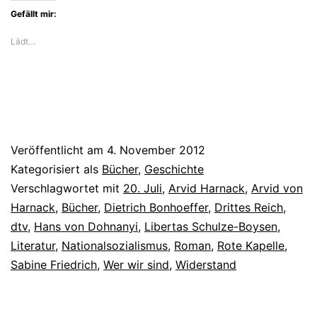
Gefällt mir:
Lädt…
Veröffentlicht am
4. November 2012
Kategorisiert als
Bücher
,
Geschichte
Verschlagwortet mit
20. Juli
,
Arvid Harnack
,
Arvid von
Harnack
,
Bücher
,
Dietrich Bonhoeffer
,
Drittes Reich
,
dtv
,
Hans von Dohnanyi
,
Libertas Schulze-Boysen
,
Literatur
,
Nationalsozialismus
,
Roman
,
Rote Kapelle
,
Sabine Friedrich
,
Wer wir sind
,
Widerstand