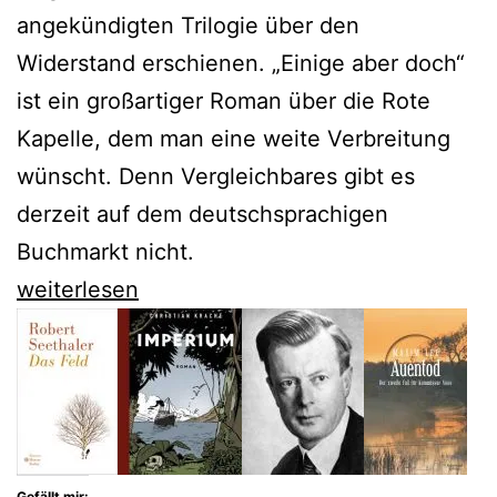
angekündigten Trilogie über den
Widerstand erschienen. „Einige aber doch“
ist ein großartiger Roman über die Rote
Kapelle, dem man eine weite Verbreitung
wünscht. Denn Vergleichbares gibt es
derzeit auf dem deutschsprachigen
Buchmarkt nicht.
Sabine
weiterlesen
Friedrich
bringt
uns
die
Rote
Gefällt mir: