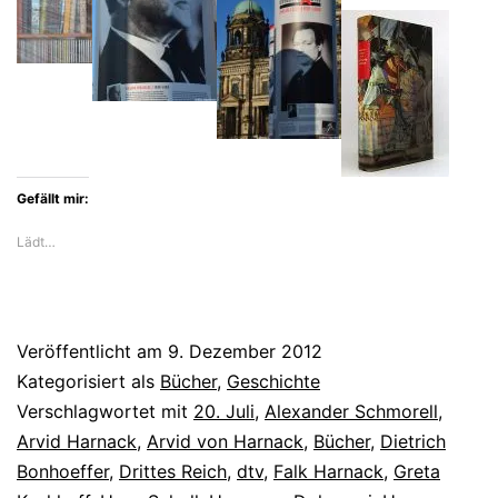
Gefällt mir:
Lädt…
Veröffentlicht am
9. Dezember 2012
Kategorisiert als
Bücher
,
Geschichte
Verschlagwortet mit
20. Juli
,
Alexander Schmorell
,
Arvid Harnack
,
Arvid von Harnack
,
Bücher
,
Dietrich
Bonhoeffer
,
Drittes Reich
,
dtv
,
Falk Harnack
,
Greta