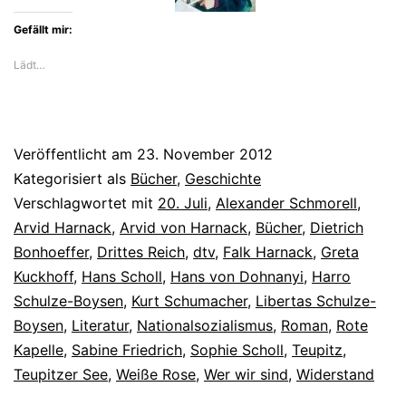
Gefällt mir:
Lädt…
Veröffentlicht am
23. November 2012
Kategorisiert als
Bücher
,
Geschichte
Verschlagwortet mit
20. Juli
,
Alexander Schmorell
,
Arvid Harnack
,
Arvid von Harnack
,
Bücher
,
Dietrich
Bonhoeffer
,
Drittes Reich
,
dtv
,
Falk Harnack
,
Greta
Kuckhoff
,
Hans Scholl
,
Hans von Dohnanyi
,
Harro
Schulze-Boysen
,
Kurt Schumacher
,
Libertas Schulze-
Boysen
,
Literatur
,
Nationalsozialismus
,
Roman
,
Rote
Kapelle
,
Sabine Friedrich
,
Sophie Scholl
,
Teupitz
,
Teupitzer See
,
Weiße Rose
,
Wer wir sind
,
Widerstand