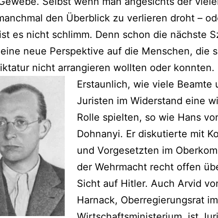
 Gewebe. Selbst wenn man angesichts der viele
nchmal den Überblick zu verlieren droht – od
, ist es nicht schlimm. Denn schon die nächste 
 eine neue Perspektive auf die Menschen, die s
Diktatur nicht arrangieren wollten oder konnten.
Erstaunlich, wie viele Beamte
Juristen im Widerstand eine w
Rolle spielten, so wie Hans vo
Dohnanyi. Er diskutierte mit K
und Vorgesetzten im Oberko
der Wehrmacht recht offen üb
Sicht auf Hitler. Auch Arvid vo
Harnack, Oberregierungsrat im
Wirtschaftsministerium, ist Jur