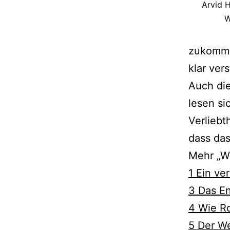
Arvid H
W
zukommen
klar ver
Auch die
lesen si
Verliebt
dass das
Mehr „We
1 Ein ve
3 Das En
4 Wie R
5 Der W