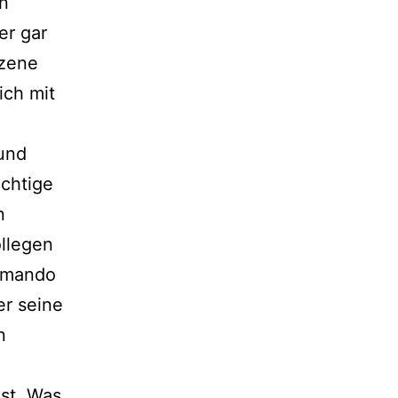
n
er gar
Szene
ich mit
 und
ichtige
n
ollegen
mmando
er seine
n
ist. Was