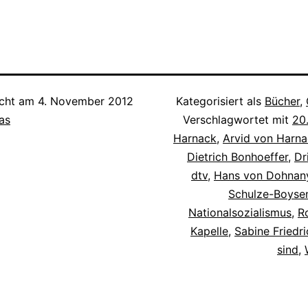
icht am
4. November 2012
Kategorisiert als
Bücher
,
as
Verschlagwortet mit
20.
Harnack
,
Arvid von Harn
Dietrich Bonhoeffer
,
Dr
dtv
,
Hans von Dohnan
Schulze-Boyse
Nationalsozialismus
,
R
Kapelle
,
Sabine Friedri
sind
,