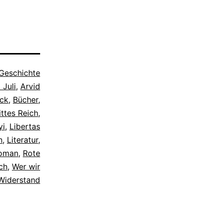
Geschichte
 Juli
,
Arvid
ack
,
Bücher
,
ittes Reich
,
yi
,
Libertas
n
,
Literatur
,
oman
,
Rote
ch
,
Wer wir
Widerstand