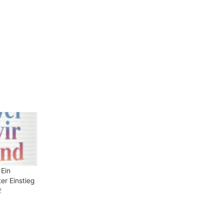
 Ein
ter Einstieg
2