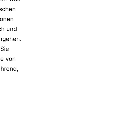
ischen
ionen
ch und
ingehen.
 Sie
te von
ührend,