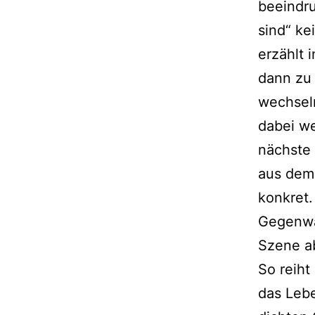
beeindr
sind“ ke
erzählt 
dann zu
wechseln
dabei we
nächste
aus dem 
konkret.
Gegenwar
Szene a
So reiht
das Lebe