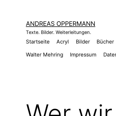
Zum
Inhalt
springen
ANDREAS OPPERMANN
Texte. Bilder. Weiterleitungen.
Startseite
Acryl
Bilder
Bücher
Walter Mehring
Impressum
Date
Wer wir