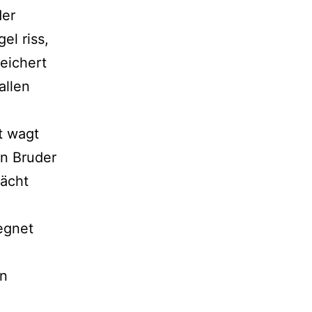
der
el riss,
eichert
allen
t wagt
in Bruder
rächt
egnet
en