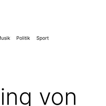
usik
Politik
Sport
ing von