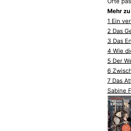
Orte pas
Mehr zu 
1 Ein ve
2 Das G
3 Das En
4 Wie di
5 Der W
6 Zwisch
7 Das At
Sabine F