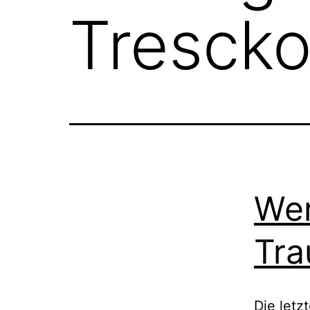
Tresck
Wer
Tra
Die letz