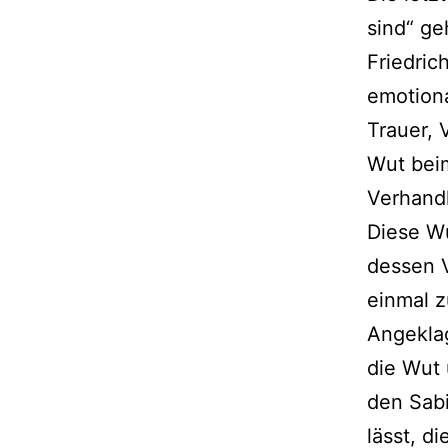
sind“ ge
Friedric
emotiona
Trauer, 
Wut bei
Verhandl
Diese Wu
dessen V
einmal z
Angekla
die Wut 
den Sabi
lässt, d