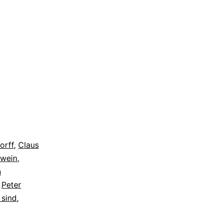
orff
,
Claus
hwein
,
n
,
Peter
 sind
,