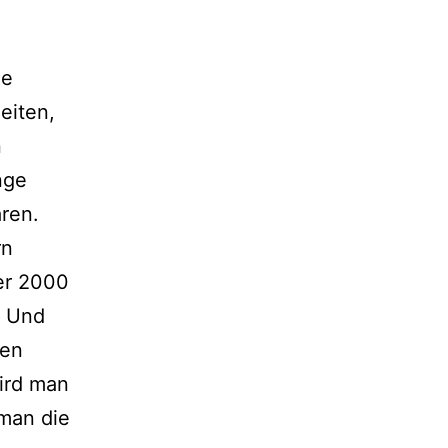
ne
eiten,
n
nge
ren.
rn
ser 2000
. Und
den
ird man
 man die