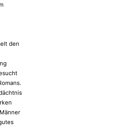
im
n
selt den
ung
gesucht
s Romans.
dächtnis
ärken
 Männer
gutes