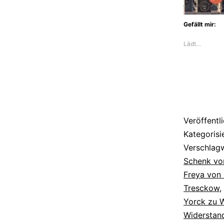
Gefällt mir:
Lädt…
Veröffentl
Kategorisi
Verschlag
Schenk vo
Freya von
Tresckow
,
Yorck zu 
Widerstan