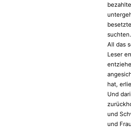
bezahlte
unterge
besetzt
suchten
All das 
Leser em
entziehe
angesich
hat, erl
Und dari
zurückho
und Sch
und Frau