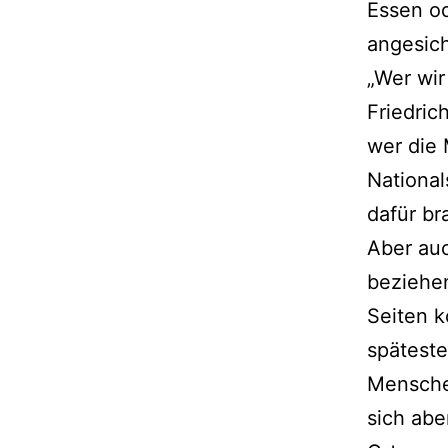
Essen o
angesich
„Wer wir
Friedric
wer die 
National
dafür b
Aber auc
beziehen
Seiten k
späteste
Mensche
sich abe