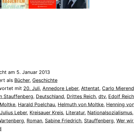
icht am
5. Januar 2013
ert als
Bücher
,
Geschichte
wortet mit
20. Juli
,
Annedore Leber
,
Attentat
,
Carlo Mierend
n Stauffenberg
,
Deutschland
,
Drittes Reich
,
dtv
,
Edolf Reic
 Moltke
,
Harald Poelchau
,
Helmuth von Moltke
,
Henning vo
Julius Leber
,
Kreisauer Kreis
,
Literatur
,
Nationalsozialismus
Wartenberg
,
Roman
,
Sabine Friedrich
,
Stauffenberg
,
Wer wir
d