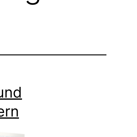
 und
ern