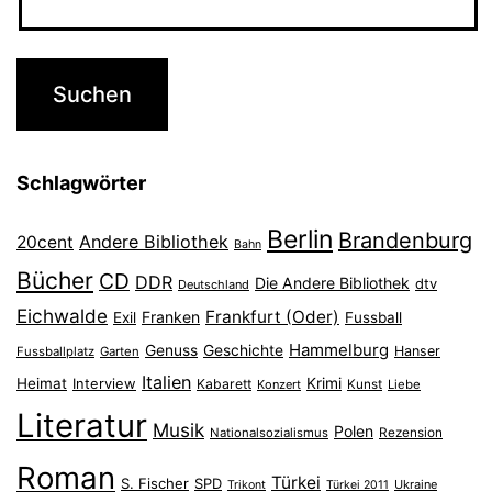
Schlagwörter
Berlin
Brandenburg
Andere Bibliothek
20cent
Bahn
Bücher
CD
DDR
Die Andere Bibliothek
dtv
Deutschland
Eichwalde
Frankfurt (Oder)
Franken
Exil
Fussball
Hammelburg
Genuss
Geschichte
Hanser
Fussballplatz
Garten
Italien
Heimat
Interview
Krimi
Kabarett
Konzert
Kunst
Liebe
Literatur
Musik
Polen
Nationalsozialismus
Rezension
Roman
Türkei
S. Fischer
SPD
Ukraine
Trikont
Türkei 2011