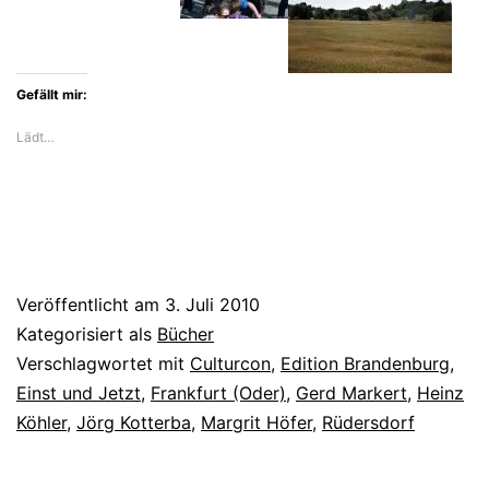
Gefällt mir:
Lädt…
Veröffentlicht am
3. Juli 2010
Kategorisiert als
Bücher
Verschlagwortet mit
Culturcon
,
Edition Brandenburg
,
Einst und Jetzt
,
Frankfurt (Oder)
,
Gerd Markert
,
Heinz
Köhler
,
Jörg Kotterba
,
Margrit Höfer
,
Rüdersdorf