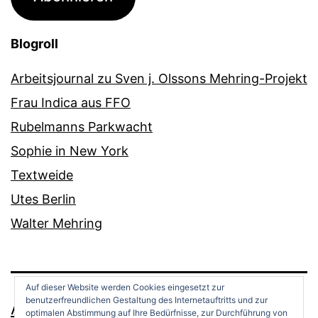
Blogroll
Arbeitsjournal zu Sven j. Olssons Mehring-Projekt
Frau Indica aus FFO
Rubelmanns Parkwacht
Sophie in New York
Textweide
Utes Berlin
Walter Mehring
Auf dieser Website werden Cookies eingesetzt zur
benutzerfreundlichen Gestaltung des Internetauftritts und zur
ANDREAS OPPERMANN
optimalen Abstimmung auf Ihre Bedürfnisse, zur Durchführung von