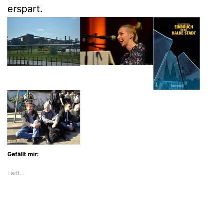
erspart.
Gefällt mir:
Lädt…