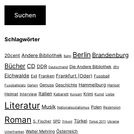
Schlagwörter
Berlin
Brandenburg
Andere Bibliothek
20cent
Bahn
Bücher
CD
DDR
Die Andere Bibliothek
dtv
Deutschland
Eichwalde
Frankfurt (Oder)
Franken
Exil
Fussball
Hammelburg
Genuss
Geschichte
Hanser
Fussballplatz
Garten
Italien
Heimat
Interview
Krimi
Kabarett
Konzert
Kunst
Liebe
Literatur
Musik
Polen
Nationalsozialismus
Rezension
Roman
Türkei
S. Fischer
SPD
Ukraine
Trikont
Türkei 2011
Österreich
Walter Mehring
Unterfranken