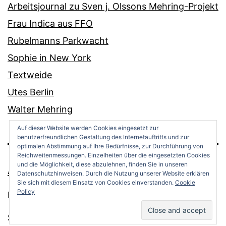
Arbeitsjournal zu Sven j. Olssons Mehring-Projekt
Frau Indica aus FFO
Rubelmanns Parkwacht
Sophie in New York
Textweide
Utes Berlin
Walter Mehring
Auf dieser Website werden Cookies eingesetzt zur
benutzerfreundlichen Gestaltung des Internetauftritts und zur
optimalen Abstimmung auf Ihre Bedürfnisse, zur Durchführung von
Reichweitenmessungen. Einzelheiten über die eingesetzten Cookies
und die Möglichkeit, diese abzulehnen, finden Sie in unseren
ANDREAS OPPERMANN
Datenschutzhinweisen. Durch die Nutzung unserer Website erklären
Sie sich mit diesem Einsatz von Cookies einverstanden.
Cookie
Policy
Datenschutz
Stolz präsentiert von
WordPress
.