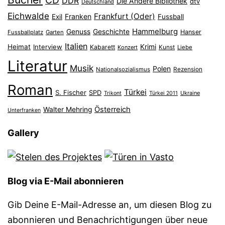
DDR
Die Andere Bibliothek
dtv
Deutschland
Eichwalde
Frankfurt (Oder)
Franken
Exil
Fussball
Hammelburg
Genuss
Geschichte
Hanser
Fussballplatz
Garten
Italien
Heimat
Interview
Krimi
Kabarett
Konzert
Kunst
Liebe
Literatur
Musik
Polen
Nationalsozialismus
Rezension
Roman
Türkei
S. Fischer
SPD
Ukraine
Trikont
Türkei 2011
Österreich
Walter Mehring
Unterfranken
Gallery
Blog via E-Mail abonnieren
Gib Deine E-Mail-Adresse an, um diesen Blog zu
abonnieren und Benachrichtigungen über neue