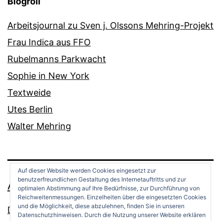
Blogroll
Arbeitsjournal zu Sven j. Olssons Mehring-Projekt
Frau Indica aus FFO
Rubelmanns Parkwacht
Sophie in New York
Textweide
Utes Berlin
Walter Mehring
Auf dieser Website werden Cookies eingesetzt zur
benutzerfreundlichen Gestaltung des Internetauftritts und zur
ANDREAS OPPERMANN
optimalen Abstimmung auf Ihre Bedürfnisse, zur Durchführung von
Reichweitenmessungen. Einzelheiten über die eingesetzten Cookies
und die Möglichkeit, diese abzulehnen, finden Sie in unseren
Datenschutz
Datenschutzhinweisen. Durch die Nutzung unserer Website erklären