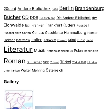
Berlin
Brandenburg
Andere Bibliothek
20cent
Bahn
Bücher
CD
DDR
Die Andere Bibliothek
dtv
Deutschland
Eichwalde
Frankfurt (Oder)
Franken
Exil
Fussball
Hammelburg
Genuss
Geschichte
Hanser
Fussballplatz
Garten
Italien
Heimat
Interview
Krimi
Kabarett
Konzert
Kunst
Liebe
Literatur
Musik
Polen
Nationalsozialismus
Rezension
Roman
Türkei
S. Fischer
SPD
Ukraine
Trikont
Türkei 2011
Österreich
Walter Mehring
Unterfranken
Gallery