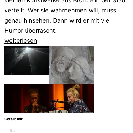
kleinen Kunstwerke aus Bronze in der Stadt
verteilt. Wer sie wahrnehmen will, muss
genau hinsehen. Dann wird er mit viel
Humor überrascht.
Die
weiterlesen
Zwerge
von
Breslau
Gefällt mir:
Lädt…