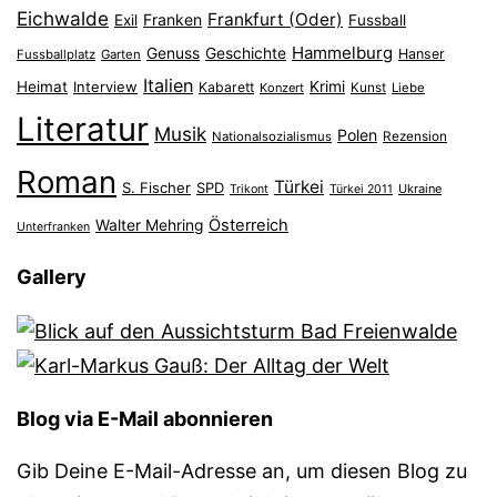
Eichwalde
Frankfurt (Oder)
Franken
Exil
Fussball
Hammelburg
Genuss
Geschichte
Hanser
Fussballplatz
Garten
Italien
Heimat
Interview
Krimi
Kabarett
Konzert
Kunst
Liebe
Literatur
Musik
Polen
Nationalsozialismus
Rezension
Roman
Türkei
S. Fischer
SPD
Ukraine
Trikont
Türkei 2011
Österreich
Walter Mehring
Unterfranken
Gallery
Blog via E-Mail abonnieren
Gib Deine E-Mail-Adresse an, um diesen Blog zu