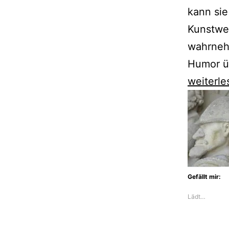
kann sie
Kunstwer
wahrnehm
Humor ü
Die
weiterle
Zwerge
von
Breslau
Gefällt mir:
Lädt…