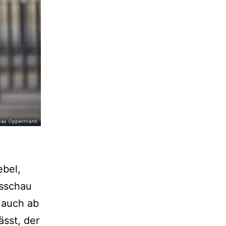
ebel,
usschau
 auch ab
ässt, der