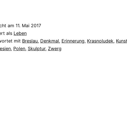
icht am
11. Mai 2017
ert als
Leben
wortet mit
Breslau
,
Denkmal
,
Erinnerung
,
Krasnoludek
,
Kuns
esien
,
Polen
,
Skulptur
,
Zwerg