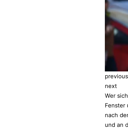
previous
next
Wer sich
Fenster
nach den
und an d