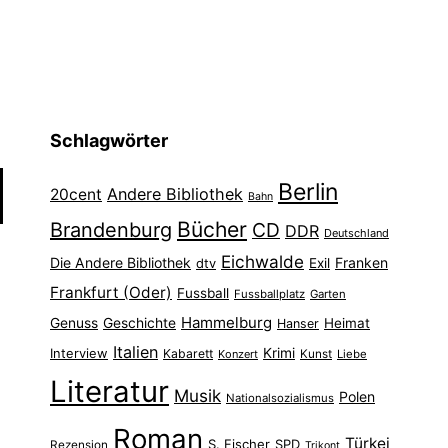
Schlagwörter
Berlin
Andere Bibliothek
20cent
Bahn
Bücher
Brandenburg
CD
DDR
Deutschland
Eichwalde
Die Andere Bibliothek
Franken
dtv
Exil
Frankfurt (Oder)
Fussball
Fussballplatz
Garten
Hammelburg
Genuss
Geschichte
Heimat
Hanser
Italien
Interview
Krimi
Kabarett
Konzert
Kunst
Liebe
Literatur
Musik
Polen
Nationalsozialismus
Roman
Türkei
S. Fischer
SPD
Rezension
Trikont