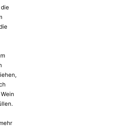
 die
m
die
im
n
ziehen,
ch
 Wein
llen.
 mehr