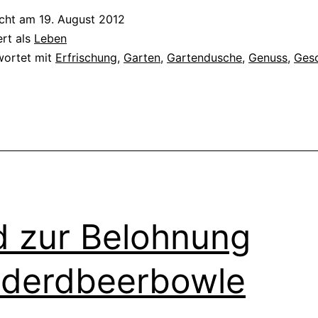
icht am
19. August 2012
ert als
Leben
wortet mit
Erfrischung
,
Garten
,
Gartendusche
,
Genuss
,
Ges
 zur Belohnung
derdbeerbowle