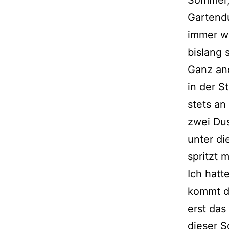
Gartend
immer wi
bislang 
Ganz an
in der S
stets an
zwei Dus
unter di
spritzt 
Ich hatt
kommt d
erst das
dieser 