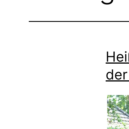
Hei
der