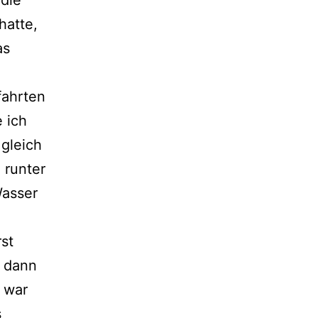
hatte,
as
fahrten
 ich
 gleich
 runter
Wasser
st
 dann
 war
s