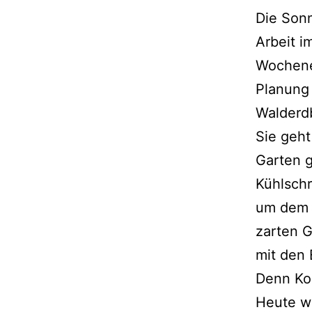
Die Sonn
Arbeit 
Wochenen
Planung 
Walderd
Sie geh
Garten 
Kühlschr
um dem 
zarten 
mit den 
Denn Koh
Heute wa