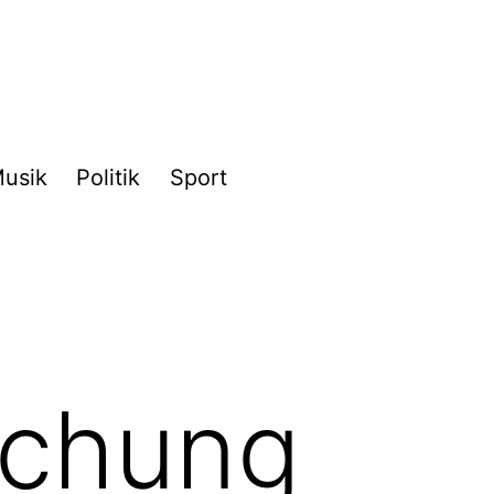
usik
Politik
Sport
schung