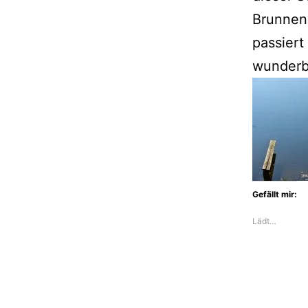
Brunnenw
passiert
wunderb
Gefällt mir:
Lädt…