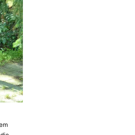
nem
 die