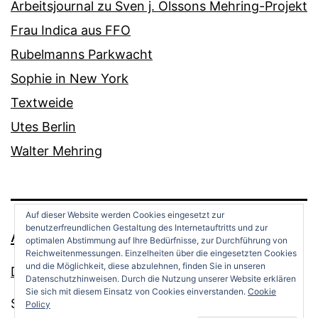
Arbeitsjournal zu Sven j. Olssons Mehring-Projekt
Frau Indica aus FFO
Rubelmanns Parkwacht
Sophie in New York
Textweide
Utes Berlin
Walter Mehring
Auf dieser Website werden Cookies eingesetzt zur
benutzerfreundlichen Gestaltung des Internetauftritts und zur
ANDREAS OPPERMANN
optimalen Abstimmung auf Ihre Bedürfnisse, zur Durchführung von
Reichweitenmessungen. Einzelheiten über die eingesetzten Cookies
und die Möglichkeit, diese abzulehnen, finden Sie in unseren
Datenschutz
Datenschutzhinweisen. Durch die Nutzung unserer Website erklären
Sie sich mit diesem Einsatz von Cookies einverstanden.
Cookie
Stolz präsentiert von
WordPress
.
Policy