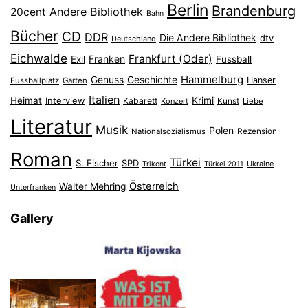
Berlin
Brandenburg
Andere Bibliothek
20cent
Bahn
Bücher
CD
DDR
Die Andere Bibliothek
dtv
Deutschland
Eichwalde
Frankfurt (Oder)
Franken
Exil
Fussball
Hammelburg
Genuss
Geschichte
Hanser
Fussballplatz
Garten
Italien
Heimat
Interview
Krimi
Kabarett
Konzert
Kunst
Liebe
Literatur
Musik
Polen
Nationalsozialismus
Rezension
Roman
Türkei
S. Fischer
SPD
Ukraine
Trikont
Türkei 2011
Österreich
Walter Mehring
Unterfranken
Gallery