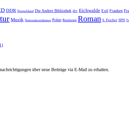
CD
Eichwalde
DDR
Fr
Die Andere Bibliothek
Franken
dtv
Exil
Deutschland
tur
Roman
Musik
Polen
S. Fischer
SPD
Rezension
Nationalsozialismus
Tr
chrichtigungen über neue Beiträge via E-Mail zu erhalten.