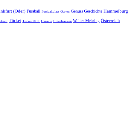
ankfurt (Oder)
Hammelburg
Fussball
Genuss
Geschichte
Fussballplatz
Garten
Türkei
Österreich
Walter Mehring
Ukraine
ikont
Türkei 2011
Unterfranken