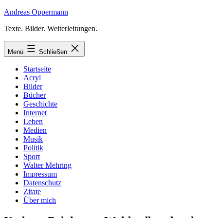
Zum
Andreas Oppermann
Inhalt
Texte. Bilder. Weiterleitungen.
springen
Menü
Schließen
Startseite
Acryl
Bilder
Bücher
Geschichte
Internet
Leben
Medien
Musik
Politik
Sport
Walter Mehring
Impressum
Datenschutz
Zitate
Über mich