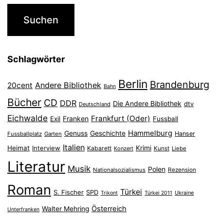
Schlagwörter
Berlin
Brandenburg
Andere Bibliothek
20cent
Bahn
Bücher
CD
DDR
Die Andere Bibliothek
dtv
Deutschland
Eichwalde
Frankfurt (Oder)
Franken
Exil
Fussball
Hammelburg
Genuss
Geschichte
Hanser
Fussballplatz
Garten
Italien
Heimat
Interview
Krimi
Kabarett
Konzert
Kunst
Liebe
Literatur
Musik
Polen
Nationalsozialismus
Rezension
Roman
Türkei
S. Fischer
SPD
Ukraine
Trikont
Türkei 2011
Österreich
Walter Mehring
Unterfranken