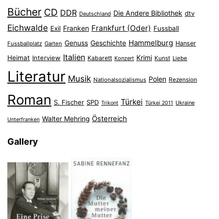
Bücher
CD
DDR
Die Andere Bibliothek
dtv
Deutschland
Eichwalde
Frankfurt (Oder)
Franken
Exil
Fussball
Hammelburg
Genuss
Geschichte
Hanser
Fussballplatz
Garten
Italien
Heimat
Interview
Krimi
Kabarett
Konzert
Kunst
Liebe
Literatur
Musik
Polen
Nationalsozialismus
Rezension
Roman
Türkei
S. Fischer
SPD
Ukraine
Trikont
Türkei 2011
Österreich
Walter Mehring
Unterfranken
Gallery