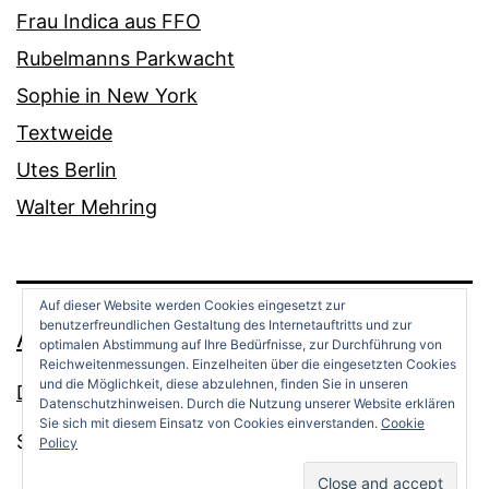
Frau Indica aus FFO
Rubelmanns Parkwacht
Sophie in New York
Textweide
Utes Berlin
Walter Mehring
Auf dieser Website werden Cookies eingesetzt zur
benutzerfreundlichen Gestaltung des Internetauftritts und zur
ANDREAS OPPERMANN
optimalen Abstimmung auf Ihre Bedürfnisse, zur Durchführung von
Reichweitenmessungen. Einzelheiten über die eingesetzten Cookies
und die Möglichkeit, diese abzulehnen, finden Sie in unseren
Datenschutz
Datenschutzhinweisen. Durch die Nutzung unserer Website erklären
Sie sich mit diesem Einsatz von Cookies einverstanden.
Cookie
Stolz präsentiert von
WordPress
.
Policy