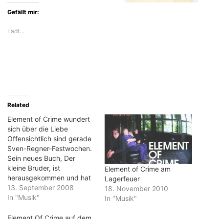
Gefällt mir:
Lädt…
Related
Element of Crime wundert
sich über die Liebe
Offensichtlich sind gerade
Sven-Regner-Festwochen.
Sein neues Buch, Der
kleine Bruder, ist
Element of Crime am
herausgekommen und hat
Lagerfeuer
eingeschlagen wie eine
13. September 2008
18. November 2010
Bombe. Und dann ist da
In "Musik"
In "Musik"
noch eine CD ganz frisch
auf dem Markt: Robert
Element Of Crime auf dem