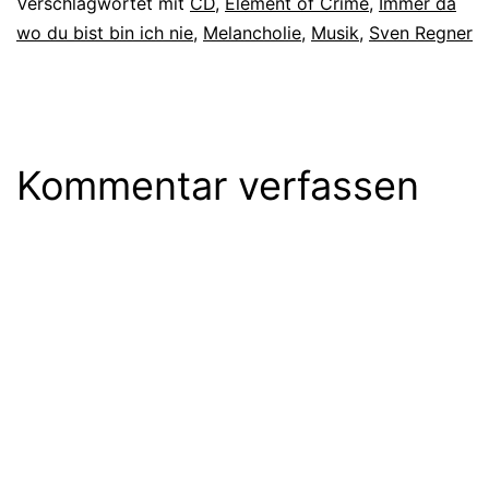
Verschlagwortet mit
CD
,
Element of Crime
,
Immer da
wo du bist bin ich nie
,
Melancholie
,
Musik
,
Sven Regner
Kommentar verfassen