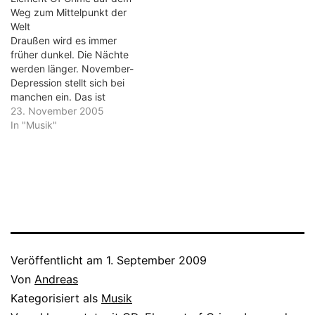
Zimmermann wundert sich
Weg zum Mittelpunkt der
über die Liebe. Das ist das
Welt
Album zum aktuellen Film
Draußen wird es immer
von Regisseur Leander
früher dunkel. Die Nächte
Haußmann. Sven
werden länger. November-
Regener…
Depression stellt sich bei
manchen ein. Das ist
genau der richtige Moment
23. November 2005
für das neue Element of
In "Musik"
Crime-Album. "Mittelpunkt
der Welt" heißt die CD, die
konsequent den
melancholischen Sound
der Band fortführt. Wer
also eine Neuerfindung von
Sven Regeners Combo…
Veröffentlicht am
1. September 2009
Von
Andreas
Kategorisiert als
Musik