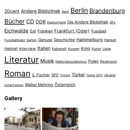
Berlin
Brandenburg
Andere Bibliothek
20cent
Bahn
Bücher
CD
DDR
Die Andere Bibliothek
dtv
Deutschland
Eichwalde
Frankfurt (Oder)
Franken
Exil
Fussball
Hammelburg
Genuss
Geschichte
Hanser
Fussballplatz
Garten
Italien
Heimat
Interview
Krimi
Kabarett
Konzert
Kunst
Liebe
Literatur
Musik
Polen
Nationalsozialismus
Rezension
Roman
Türkei
S. Fischer
SPD
Ukraine
Trikont
Türkei 2011
Österreich
Walter Mehring
Unterfranken
Gallery