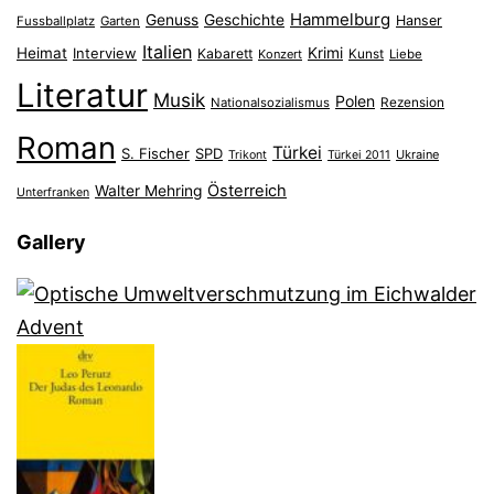
Hammelburg
Genuss
Geschichte
Hanser
Fussballplatz
Garten
Italien
Heimat
Interview
Krimi
Kabarett
Konzert
Kunst
Liebe
Literatur
Musik
Polen
Nationalsozialismus
Rezension
Roman
Türkei
S. Fischer
SPD
Ukraine
Trikont
Türkei 2011
Österreich
Walter Mehring
Unterfranken
Gallery