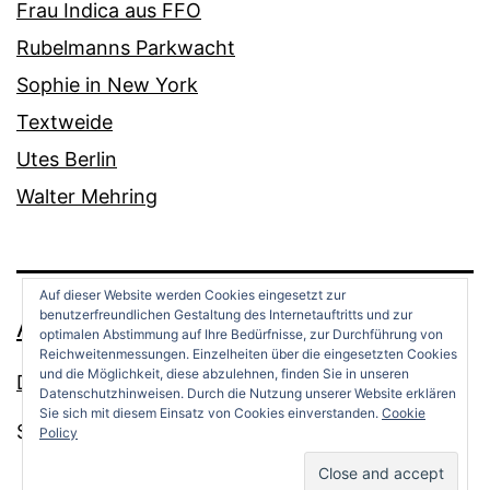
Frau Indica aus FFO
Rubelmanns Parkwacht
Sophie in New York
Textweide
Utes Berlin
Walter Mehring
Auf dieser Website werden Cookies eingesetzt zur
benutzerfreundlichen Gestaltung des Internetauftritts und zur
ANDREAS OPPERMANN
optimalen Abstimmung auf Ihre Bedürfnisse, zur Durchführung von
Reichweitenmessungen. Einzelheiten über die eingesetzten Cookies
und die Möglichkeit, diese abzulehnen, finden Sie in unseren
Datenschutz
Datenschutzhinweisen. Durch die Nutzung unserer Website erklären
Sie sich mit diesem Einsatz von Cookies einverstanden.
Cookie
Stolz präsentiert von
WordPress
.
Policy