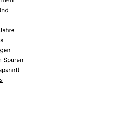
h mehr
 Und
 Jahre
as
ngen
en Spuren
spannt!
s