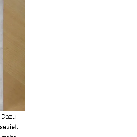
. Dazu
seziel.