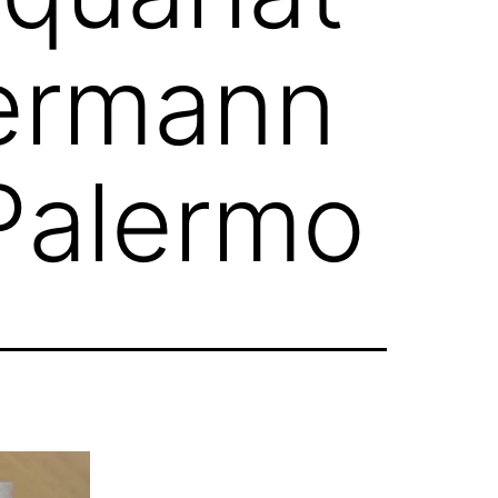
permann
 Palermo