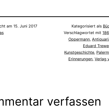
icht am
15. Juni 2017
Kategorisiert als
Bü
as
Verschlagwortet mit
18
Oppermann
,
Antiquari
Eduard Trewe
Kunstgeschichte
,
Paler
Erinnerungen
,
Verlag 
mentar verfassen