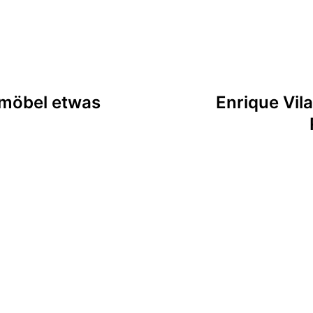
tion
dtmöbel etwas
Enrique Vil