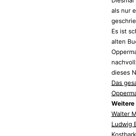
Diesmal 
als nur 
geschri
Es ist s
alten Bu
Opperma
nachvoll
dieses N
Das ges
Opperma
Weitere
Walter 
Ludwig 
Kostbark