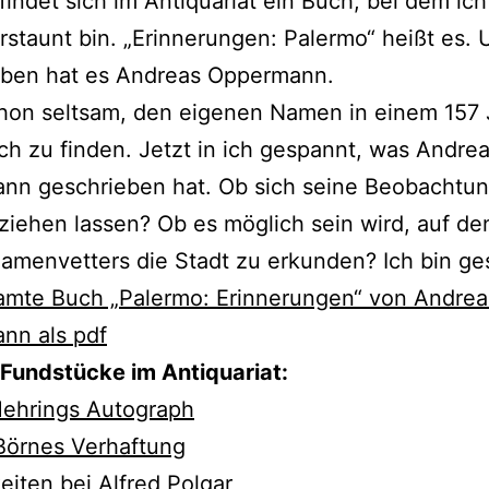
findet sich im Antiquariat ein Buch, bei dem ic
erstaunt bin. „Erinnerungen: Palermo“ heißt es.
eben hat es Andreas Oppermann.
chon seltsam, den eigenen Namen in einem 157
ch zu finden. Jetzt in ich gespannt, was Andre
nn geschrieben hat. Ob sich seine Beobachtu
ziehen lassen? Ob es möglich sein wird, auf d
amenvetters die Stadt zu erkunden? Ich bin ge
amte Buch „Palermo: Erinnerungen“ von Andrea
nn als pdf
 Fundstücke im Antiquariat:
Mehrings Autograph
Börnes Verhaftung
eiten bei Alfred Polgar