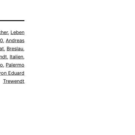
cher
,
Leben
60
,
Andreas
at
,
Breslau
,
ndt
,
Italien
,
mo
,
Palermo
von Eduard
Trewendt