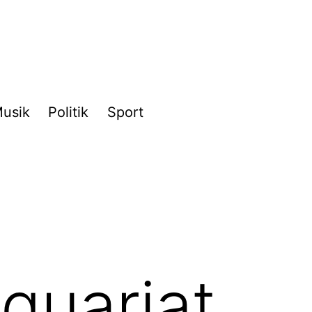
usik
Politik
Sport
quariat