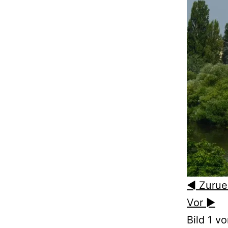
◄ Zurue
Vor ►
Bild 1 vo