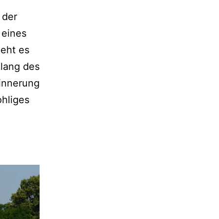
 der
 eines
geht es
Klang des
innerung
ohliges