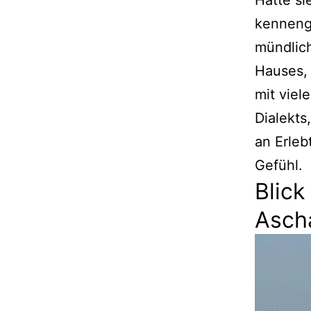
Hätte si
kennenge
mündlich
Hauses, 
mit viel
Dialekt
an Erleb
Gefühl.
Blic
Asch