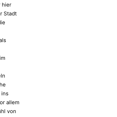
 hier
r Stadt
ie
als
eim
eln
che
ins
or allem
ühl von