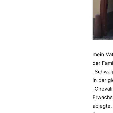
mein Vat
der Fami
„Schwalj
in der g
„Chevali
Erwachse
ablegte.