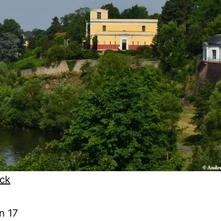
ck
n 17