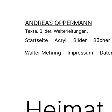
Zum
Inhalt
springen
ANDREAS OPPERMANN
Texte. Bilder. Weiterleitungen.
Startseite
Acryl
Bilder
Bücher
Walter Mehring
Impressum
Date
Heimat 