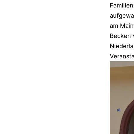
Familien
aufgewac
am Main
Becken v
Niederl
Veranstal