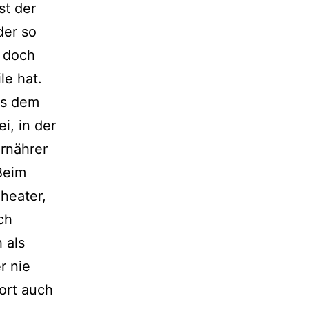
st der
der so
d doch
le hat.
us dem
i, in der
Ernährer
Beim
Theater,
ch
 als
r nie
ort auch