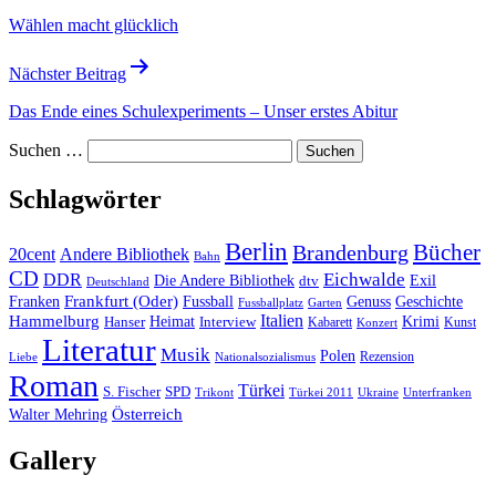
Wählen macht glücklich
Nächster Beitrag
Das Ende eines Schulexperiments – Unser erstes Abitur
Suchen …
Schlagwörter
Berlin
Bücher
Brandenburg
20cent
Andere Bibliothek
Bahn
CD
Eichwalde
DDR
Die Andere Bibliothek
dtv
Exil
Deutschland
Frankfurt (Oder)
Franken
Fussball
Genuss
Geschichte
Fussballplatz
Garten
Italien
Hammelburg
Heimat
Interview
Krimi
Hanser
Kabarett
Kunst
Konzert
Literatur
Musik
Polen
Rezension
Liebe
Nationalsozialismus
Roman
Türkei
S. Fischer
SPD
Ukraine
Trikont
Türkei 2011
Unterfranken
Österreich
Walter Mehring
Gallery