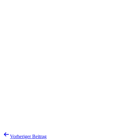
Beitragsnavigation
Vorheriger Beitrag