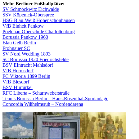
Mehr Berliner Fußballplätze:
SV Schmöckwitz Eichwalde
SSV Köpenick-Oberspree
HSG Blau-Weiß Hohenschönhausen
VfB Einheit Pankow
Poelchau Oberschule Charlottenburg
Borussia Pankow 1960
Blau Gelb Berlin
Frohnauer SC
SV Nord Wedding 1893
SC Borussia 1920 Friedrichsfelde
BSV EIntracht Mahlsdorf
VfB Hermsdorf
FC Viktoria 1899 Berlin
VfB Biesdorf
BSV Hürtürkel
RFC Liberta – Scharnweberstraße
Tennis Borussia Berlin – Hans-Rosenthal-Sportanlage
Concordia Wilihelmsruh – Nordendarena