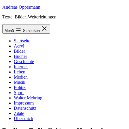
Zum
Andreas Oppermann
Inhalt
Texte. Bilder. Weiterleitungen.
springen
Menü
Schließen
Startseite
Acryl
Bilder
Bücher
Geschichte
Internet
Leben
Medien
Musik
Politik
Sport
Walter Mehring
Impressum
Datenschutz
Zitate
Über mich