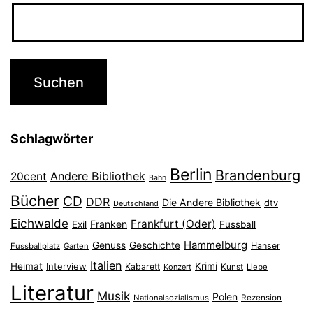
Schlagwörter
Berlin
Brandenburg
Andere Bibliothek
20cent
Bahn
Bücher
CD
DDR
Die Andere Bibliothek
dtv
Deutschland
Eichwalde
Frankfurt (Oder)
Franken
Exil
Fussball
Hammelburg
Genuss
Geschichte
Hanser
Fussballplatz
Garten
Italien
Heimat
Interview
Krimi
Kabarett
Konzert
Kunst
Liebe
Literatur
Musik
Polen
Nationalsozialismus
Rezension