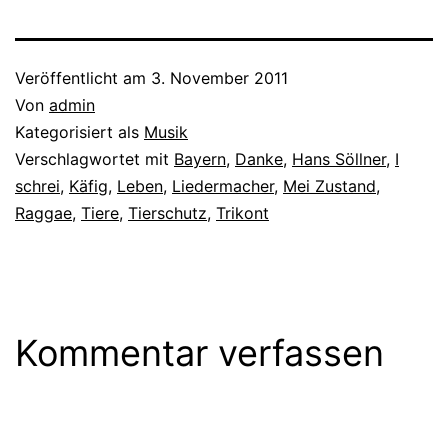
50 zugeht, sind seine
Konzerte vor allem…
Veröffentlicht am
3. November 2011
Von
admin
Kategorisiert als
Musik
Verschlagwortet mit
Bayern
,
Danke
,
Hans Söllner
,
I
schrei
,
Käfig
,
Leben
,
Liedermacher
,
Mei Zustand
,
Raggae
,
Tiere
,
Tierschutz
,
Trikont
Kommentar verfassen