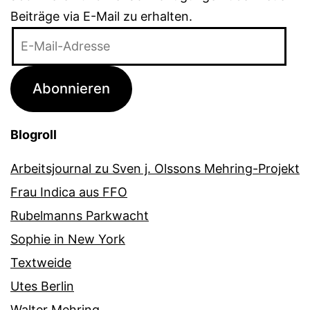
Beiträge via E-Mail zu erhalten.
E-
Mail-
Adresse
Abonnieren
Blogroll
Arbeitsjournal zu Sven j. Olssons Mehring-Projekt
Frau Indica aus FFO
Rubelmanns Parkwacht
Sophie in New York
Textweide
Utes Berlin
Walter Mehring