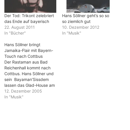
Der Tod: Trikont zelebriert
Hans Söllner geht’s so so
das Ende auf bayerisch
so ziemlich gut
22. August 2011
10. Dezember 2012
In "Bücher"
In "Musik"
Hans Söllner bringt
Jamaika-Flair mit Bayern-
Touch nach Cottbus
Der Rastaman aus Bad
Reichenhall kommt nach
Cottbus. Hans Söllner und
sein Bayaman’Sissdem
lassen das Glad-House am
Dienstag ab 21 Uhr
12. Dezember 2005
vibrieren. Söllner ist einer
In "Musik"
der Musiker, für die das
Live-Spielen die
Antriebskraft für das
künstlerische Schaffen ist.
Obwohl er schon auf die