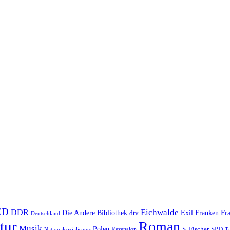
CD
Eichwalde
DDR
Fr
Die Andere Bibliothek
Franken
dtv
Exil
Deutschland
tur
Roman
Musik
Polen
S. Fischer
SPD
Rezension
Nationalsozialismus
Tr