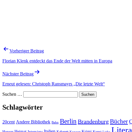
Beitragsnavigation
Vorheriger Beitrag
Florian Klenk entdeckt das Ende der Welt mitten in Europa
Nächster Beitrag
Erneut gelesen: Christoph Ransmayrs „Die letzte Welt“
Suchen …
Schlagwörter
Berlin
Bücher
Brandenburg
20cent
Andere Bibliothek
Bahn
Litera
Italien
Heimat
Interview
Krimi
Hanser
Kabarett
Kunst
Konzert
Liebe