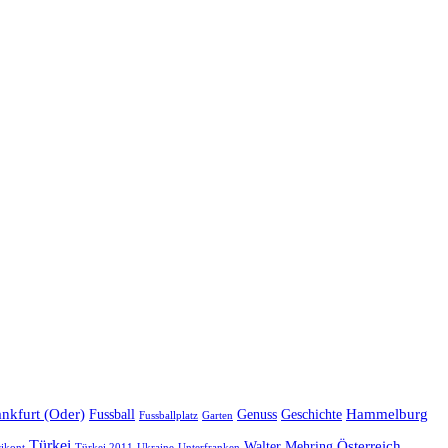
ankfurt (Oder)
Hammelburg
Fussball
Genuss
Geschichte
Fussballplatz
Garten
Türkei
Österreich
Walter Mehring
Ukraine
ikont
Türkei 2011
Unterfranken