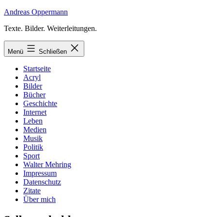
Zum
Andreas Oppermann
Inhalt
Texte. Bilder. Weiterleitungen.
springen
Menü
Schließen
Startseite
Acryl
Bilder
Bücher
Geschichte
Internet
Leben
Medien
Musik
Politik
Sport
Walter Mehring
Impressum
Datenschutz
Zitate
Über mich