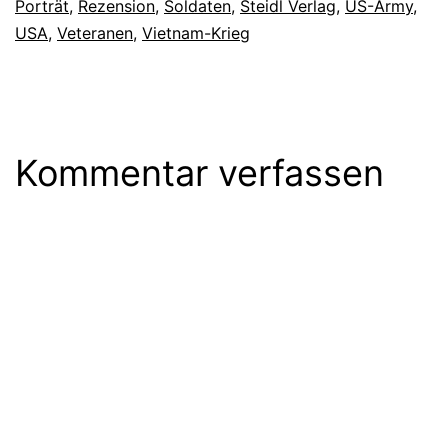
Porträt
,
Rezension
,
Soldaten
,
Steidl Verlag
,
US-Army
,
USA
,
Veteranen
,
Vietnam-Krieg
Kommentar verfassen