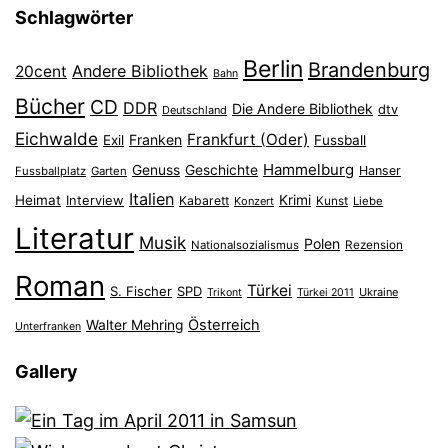
Schlagwörter
Berlin
Brandenburg
Andere Bibliothek
20cent
Bahn
Bücher
CD
DDR
Die Andere Bibliothek
dtv
Deutschland
Eichwalde
Frankfurt (Oder)
Franken
Exil
Fussball
Hammelburg
Genuss
Geschichte
Hanser
Fussballplatz
Garten
Italien
Heimat
Interview
Krimi
Kabarett
Konzert
Kunst
Liebe
Literatur
Musik
Polen
Nationalsozialismus
Rezension
Roman
Türkei
S. Fischer
SPD
Ukraine
Trikont
Türkei 2011
Österreich
Walter Mehring
Unterfranken
Gallery