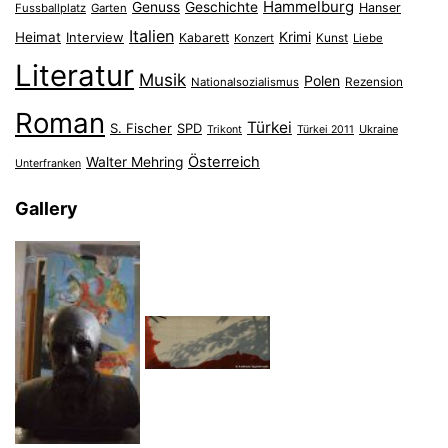
Hammelburg
Genuss
Geschichte
Hanser
Fussballplatz
Garten
Italien
Heimat
Interview
Krimi
Kabarett
Konzert
Kunst
Liebe
Literatur
Musik
Polen
Nationalsozialismus
Rezension
Roman
Türkei
S. Fischer
SPD
Ukraine
Trikont
Türkei 2011
Österreich
Walter Mehring
Unterfranken
Gallery