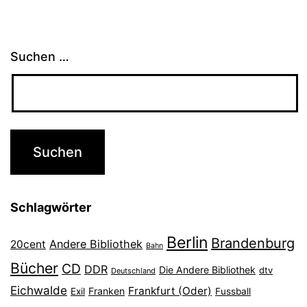
Suchen …
Schlagwörter
Berlin
Brandenburg
Andere Bibliothek
20cent
Bahn
Bücher
CD
DDR
Die Andere Bibliothek
dtv
Deutschland
Eichwalde
Frankfurt (Oder)
Franken
Exil
Fussball