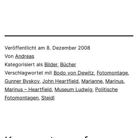
sich um, blickt auf das
Holzbildchen und meint:
"Das habe ich noch.…
Veröffentlicht am
8. Dezember 2008
Von
Andreas
Kategorisiert als
Bilder
,
Bücher
Verschlagwortet mit
Bodo von Dewitz
,
Fotomontage
,
Gunner Byskov
,
John Heartfield
,
Marianne
,
Marinus
,
Marinus – Heartfield
,
Museum Ludwig
,
Politische
Fotomontagen
,
Steidl