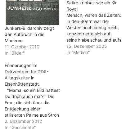
Satire kribbelt wie ein Kir
Royal
Mensch, waren das Zeiten:
In den 80ern war der
Westen noch richtig reich,
Junkers-Bildarchiv zeigt
konzentrierte sich auf
den Aufbruch in die
seine Nabelschau und aufs
Moderne
Vergnügen. Kir Royal war
15. Dezember 2005
11. Oktober 2010
die sechsteilige TV-Serie,
In "Medien"
In "Bilder"
die dieses Lebensgefühl
am schärfsten porträtierte.
Erinnerungen im
Zum 20. Jubiläum der
Dokzentrum für DDR-
Erstausstrahlung ist sie
Alltagskultur in
jetzt auf DVD erschienen.
Eisenhüttenstadt
Das Leben und Treiben
"Mama, so ein Bild hattest
des Baby…
Du doch auch mal?!" Die
Frau, die sich über die
Entdeckung einer
stilisierten Palme aus Stroh
auf Holz freut, ist Mitte 40.
2. Dezember 2012
Ihre Mutter dürfte ungefähr
In "Geschichte"
70 Jahre alt sein. Sie dreht