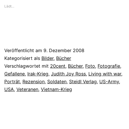
Lädt…
Veröffentlicht am
9. Dezember 2008
Kategorisiert als
Bilder
,
Bücher
Verschlagwortet mit
20cent
,
Bücher
,
Foto
,
Fotografie
,
Gefallene
,
Irak-Krieg
,
Judith Joy Ross
,
Living with war
,
Porträt
,
Rezension
,
Soldaten
,
Steidl Verlag
,
US-Army
,
USA
,
Veteranen
,
Vietnam-Krieg