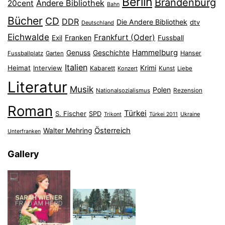
Berlin
Brandenburg
Andere Bibliothek
20cent
Bahn
Bücher
CD
DDR
Die Andere Bibliothek
dtv
Deutschland
Eichwalde
Frankfurt (Oder)
Franken
Exil
Fussball
Hammelburg
Genuss
Geschichte
Hanser
Fussballplatz
Garten
Italien
Heimat
Interview
Krimi
Kabarett
Konzert
Kunst
Liebe
Literatur
Musik
Polen
Nationalsozialismus
Rezension
Roman
Türkei
S. Fischer
SPD
Ukraine
Trikont
Türkei 2011
Österreich
Walter Mehring
Unterfranken
Gallery