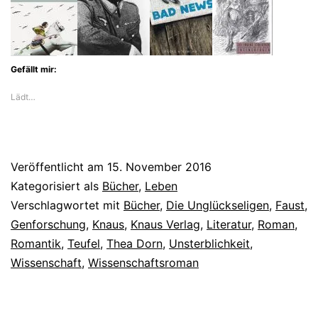
die
faustische
Unsterblichkeit
Gefällt mir:
Lädt…
Veröffentlicht am
15. November 2016
Kategorisiert als
Bücher
,
Leben
Verschlagwortet mit
Bücher
,
Die Unglückseligen
,
Faust
,
Genforschung
,
Knaus
,
Knaus Verlag
,
Literatur
,
Roman
,
Romantik
,
Teufel
,
Thea Dorn
,
Unsterblichkeit
,
Wissenschaft
,
Wissenschaftsroman