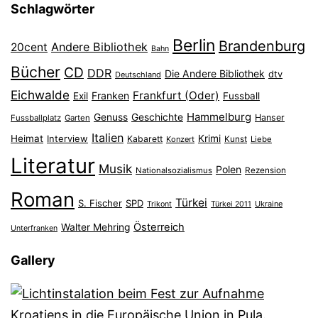
Schlagwörter
Berlin
Brandenburg
Andere Bibliothek
20cent
Bahn
Bücher
CD
DDR
Die Andere Bibliothek
dtv
Deutschland
Eichwalde
Frankfurt (Oder)
Franken
Exil
Fussball
Hammelburg
Genuss
Geschichte
Hanser
Fussballplatz
Garten
Italien
Heimat
Interview
Krimi
Kabarett
Konzert
Kunst
Liebe
Literatur
Musik
Polen
Nationalsozialismus
Rezension
Roman
Türkei
S. Fischer
SPD
Ukraine
Trikont
Türkei 2011
Österreich
Walter Mehring
Unterfranken
Gallery