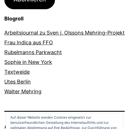
Blogroll
Arbeitsjournal zu Sven j. Olssons Mehring-Projekt
Frau Indica aus FFO
Rubelmanns Parkwacht
Sophie in New York
Textweide
Utes Berlin
Walter Mehring
Auf dieser Website werden Cookies eingesetzt zur
benutzerfreundlichen Gestaltung des Internetauftritts und zur
ANDREAS OPPERMANN
optimalen Abstimmung auf Ihre Bedürfnisse, zur Durchführung von