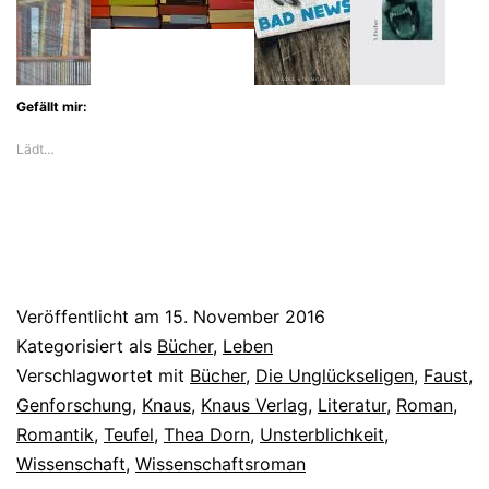
die
faustische
Unsterblichkeit
Gefällt mir:
Lädt…
Veröffentlicht am
15. November 2016
Kategorisiert als
Bücher
,
Leben
Verschlagwortet mit
Bücher
,
Die Unglückseligen
,
Faust
,
Genforschung
,
Knaus
,
Knaus Verlag
,
Literatur
,
Roman
,
Romantik
,
Teufel
,
Thea Dorn
,
Unsterblichkeit
,
Wissenschaft
,
Wissenschaftsroman