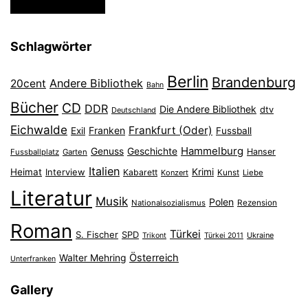
Schlagwörter
Berlin
Brandenburg
Andere Bibliothek
20cent
Bahn
Bücher
CD
DDR
Die Andere Bibliothek
dtv
Deutschland
Eichwalde
Frankfurt (Oder)
Franken
Exil
Fussball
Hammelburg
Genuss
Geschichte
Hanser
Fussballplatz
Garten
Italien
Heimat
Interview
Krimi
Kabarett
Konzert
Kunst
Liebe
Literatur
Musik
Polen
Nationalsozialismus
Rezension
Roman
Türkei
S. Fischer
SPD
Ukraine
Trikont
Türkei 2011
Österreich
Walter Mehring
Unterfranken
Gallery