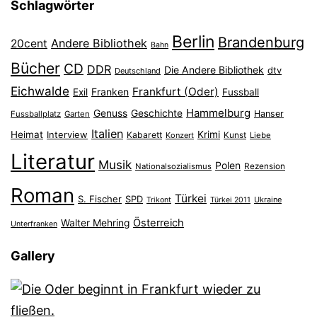
Schlagwörter
Berlin
Brandenburg
Andere Bibliothek
20cent
Bahn
Bücher
CD
DDR
Die Andere Bibliothek
dtv
Deutschland
Eichwalde
Frankfurt (Oder)
Franken
Exil
Fussball
Hammelburg
Genuss
Geschichte
Hanser
Fussballplatz
Garten
Italien
Heimat
Interview
Krimi
Kabarett
Konzert
Kunst
Liebe
Literatur
Musik
Polen
Nationalsozialismus
Rezension
Roman
Türkei
S. Fischer
SPD
Ukraine
Trikont
Türkei 2011
Österreich
Walter Mehring
Unterfranken
Gallery