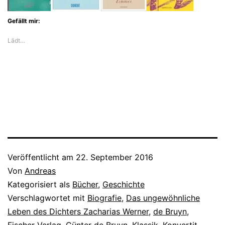
Gefällt mir:
Lädt…
Veröffentlicht am
22. September 2016
Von
Andreas
Kategorisiert als
Bücher
,
Geschichte
Verschlagwortet mit
Biografie
,
Das ungewöhnliche
Leben des Dichters Zacharias Werner
,
de Bruyn
,
Fischer Verlag
,
Günter de Bruyn
,
Klassik
,
Konvertit
,