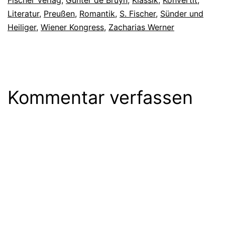
Literatur
,
Preußen
,
Romantik
,
S. Fischer
,
Sünder und
Heiliger
,
Wiener Kongress
,
Zacharias Werner
Kommentar verfassen