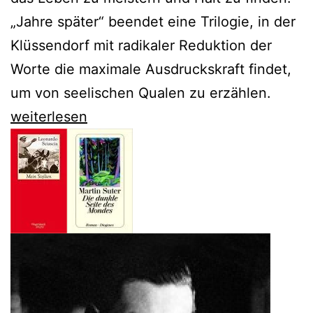
„Jahre später“ beendet eine Trilogie, in der
Klüssendorf mit radikaler Reduktion der
Worte die maximale Ausdruckskraft findet,
um von seelischen Qualen zu erzählen.
Angelika
weiterlesen
Klüssendorf
beendet
mit
„Jahre
später“
die
Trilogie
über