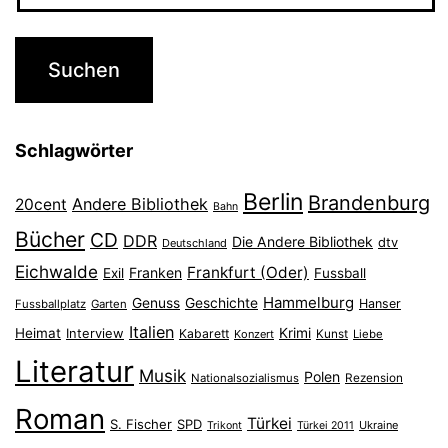
Schlagwörter
Berlin
Brandenburg
Andere Bibliothek
20cent
Bahn
Bücher
CD
DDR
Die Andere Bibliothek
dtv
Deutschland
Eichwalde
Frankfurt (Oder)
Franken
Exil
Fussball
Hammelburg
Genuss
Geschichte
Hanser
Fussballplatz
Garten
Italien
Heimat
Interview
Krimi
Kabarett
Konzert
Kunst
Liebe
Literatur
Musik
Polen
Nationalsozialismus
Rezension
Roman
Türkei
S. Fischer
SPD
Ukraine
Trikont
Türkei 2011