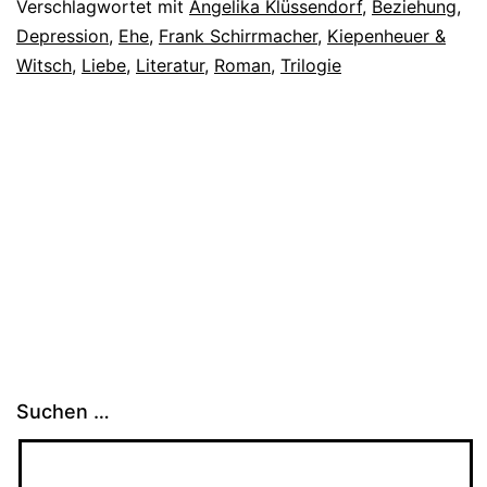
Verschlagwortet mit
Angelika Klüssendorf
,
Beziehung
,
Depression
,
Ehe
,
Frank Schirrmacher
,
Kiepenheuer &
Witsch
,
Liebe
,
Literatur
,
Roman
,
Trilogie
Suchen …