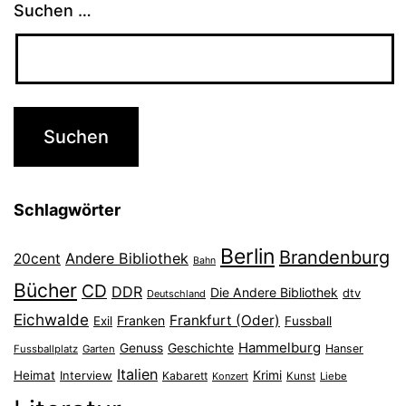
Suchen …
Schlagwörter
Berlin
Brandenburg
Andere Bibliothek
20cent
Bahn
Bücher
CD
DDR
Die Andere Bibliothek
dtv
Deutschland
Eichwalde
Frankfurt (Oder)
Franken
Exil
Fussball
Hammelburg
Genuss
Geschichte
Hanser
Fussballplatz
Garten
Italien
Heimat
Interview
Krimi
Kabarett
Konzert
Kunst
Liebe