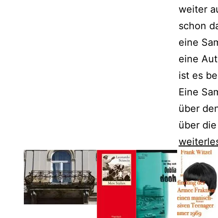
weiter au
schon da
eine Sa
eine Aut
ist es b
Eine Sa
über den
über die
Karl-
weiterle
Markus
Gauß
zeigt
uns