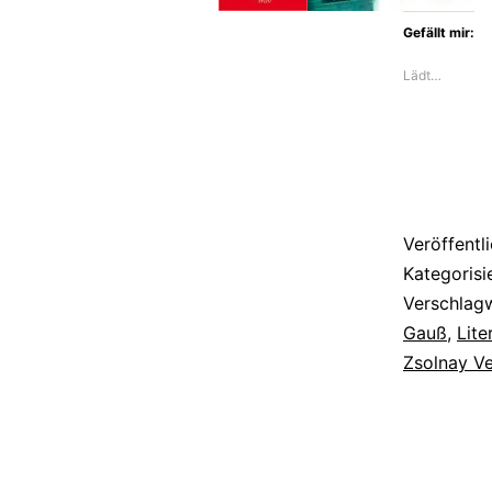
sein
Gefällt mir:
Leben
Lädt…
und
Denken
im
Alltag
der
Veröffentl
Welt
Kategorisi
Verschlag
Gauß
,
Lite
Zsolnay Ve