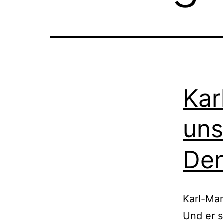
Kar
uns
Den
Karl-Mar
Und er 