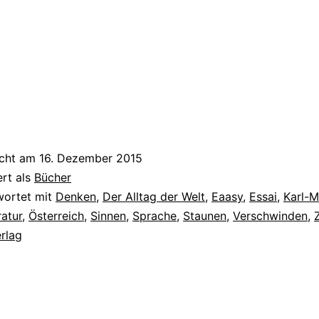
icht am
16. Dezember 2015
ert als
Bücher
wortet mit
Denken
,
Der Alltag der Welt
,
Eaasy
,
Essai
,
Karl-M
ratur
,
Österreich
,
Sinnen
,
Sprache
,
Staunen
,
Verschwinden
,
rlag