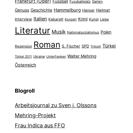
Frankfurt (Oder)
Fussball
Fussballplatz
Garten
Hammelburg
Genuss
Geschichte
Heimat
Hanser
Italien
Interview
Krimi
Kabarett
Konzert
Kunst
Liebe
Literatur
Musik
Polen
Nationalsozialismus
Roman
Türkei
S. Fischer
SPD
Rezension
Trikont
Walter Mehring
Ukraine
Türkei 2011
Unterfranken
Österreich
Blogroll
Arbeitsjournal zu Sven j. Olssons
Mehring-Projekt
Frau Indica aus FFO