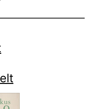
t
elt