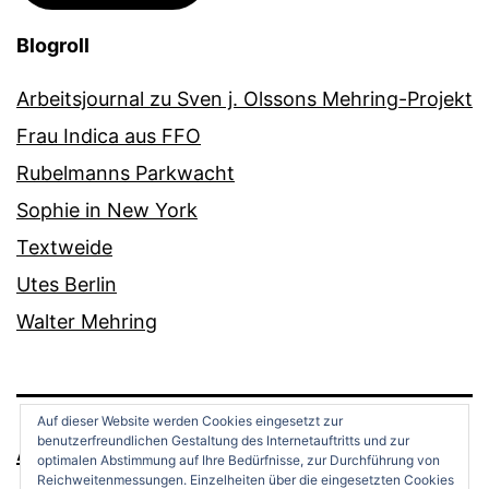
Blogroll
Arbeitsjournal zu Sven j. Olssons Mehring-Projekt
Frau Indica aus FFO
Rubelmanns Parkwacht
Sophie in New York
Textweide
Utes Berlin
Walter Mehring
Auf dieser Website werden Cookies eingesetzt zur
benutzerfreundlichen Gestaltung des Internetauftritts und zur
ANDREAS OPPERMANN
optimalen Abstimmung auf Ihre Bedürfnisse, zur Durchführung von
Reichweitenmessungen. Einzelheiten über die eingesetzten Cookies