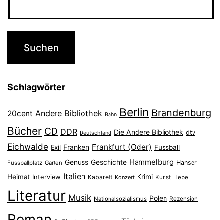
Schlagwörter
Berlin
Brandenburg
Andere Bibliothek
20cent
Bahn
Bücher
CD
DDR
Die Andere Bibliothek
dtv
Deutschland
Eichwalde
Frankfurt (Oder)
Franken
Exil
Fussball
Hammelburg
Genuss
Geschichte
Hanser
Fussballplatz
Garten
Italien
Heimat
Interview
Krimi
Kabarett
Konzert
Kunst
Liebe
Literatur
Musik
Polen
Nationalsozialismus
Rezension
Roman