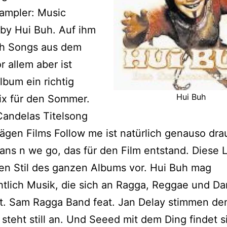
ampler: Music
 by Hui Buh. Auf ihm
ch Songs aus dem
r allem aber ist
lbum ein richtig
Hui Buh
ix für den Sommer.
Candelas Titelsong
ägen Films Follow me ist natürlich genauso drau
ns n we go, das für den Film entstand. Diese 
en Stil des ganzen Albums vor. Hui Buh mag
htlich Musik, die sich an Ragga, Reggae und Da
rt. Sam Ragga Band feat. Jan Delay stimmen d
 steht still an. Und Seeed mit dem Ding findet s