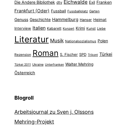
Eichwalde
Die Andere Bibliothek
Franken
dtv
Exil
Frankfurt (Oder)
Fussball
Fussballplatz
Garten
Hammelburg
Genuss
Geschichte
Heimat
Hanser
Italien
Interview
Krimi
Kabarett
Konzert
Kunst
Liebe
Literatur
Musik
Polen
Nationalsozialismus
Roman
Türkei
S. Fischer
SPD
Rezension
Trikont
Walter Mehring
Ukraine
Türkei 2011
Unterfranken
Österreich
Blogroll
Arbeitsjournal zu Sven j. Olssons
Mehring-Projekt