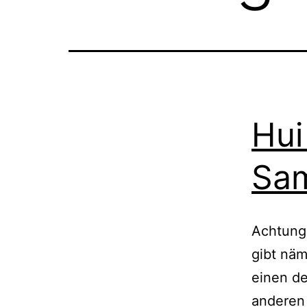
Hui
Sam
Achtung
gibt näm
einen d
anderen 