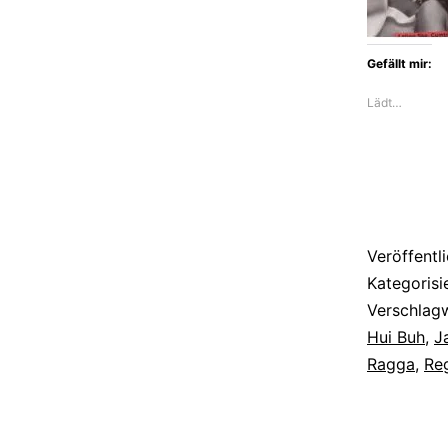
Gefällt mir:
Lädt…
Veröffentl
Kategorisi
Verschlag
Hui Buh
,
J
Ragga
,
Re