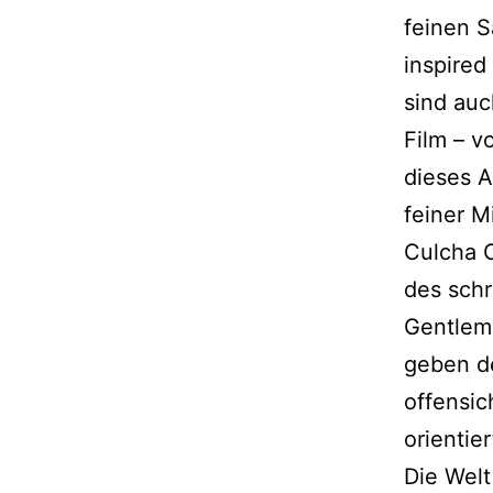
feinen S
inspired
sind au
Film – vo
dieses A
feiner M
Culcha 
des schr
Gentlema
geben d
offensic
orientie
Die Welt