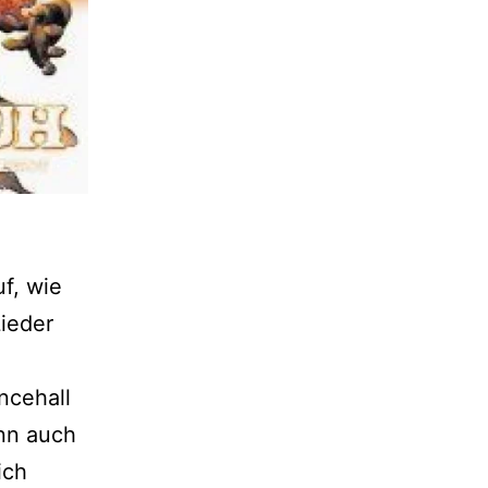
f, wie
Lieder
ncehall
enn auch
ich