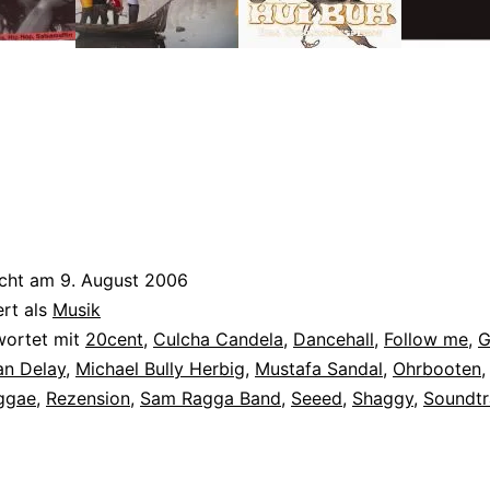
icht am
9. August 2006
ert als
Musik
wortet mit
20cent
,
Culcha Candela
,
Dancehall
,
Follow me
,
G
an Delay
,
Michael Bully Herbig
,
Mustafa Sandal
,
Ohrbooten
ggae
,
Rezension
,
Sam Ragga Band
,
Seeed
,
Shaggy
,
Soundtr