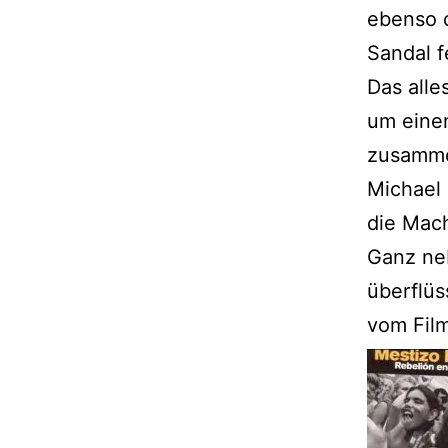
ebenso d
Sandal f
Das alle
um eine
zusammen
Michael 
die Mac
Ganz ne
überflüs
vom Film