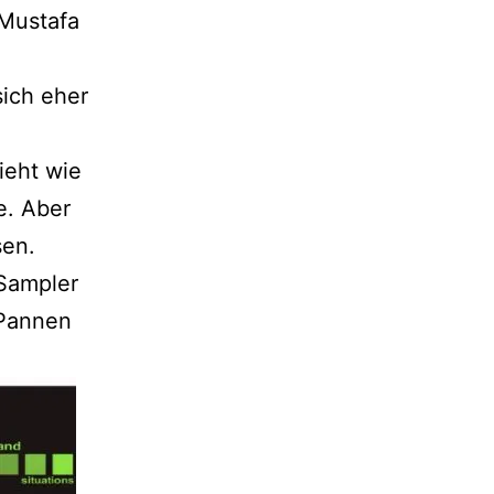
 Mustafa
sich eher
ieht wie
e. Aber
en.
Sampler
n Pannen